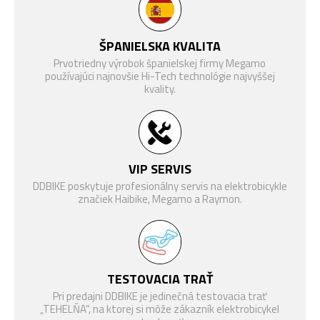
Modelový rok
2027
BATÉRIE
AVINOX 600 Wh
ŠPANIELSKA KVALITA
NABÍJAČKA
AVINOX 12A Fast Charger
Prvotriedny výrobok španielskej firmy Megamo
používajúci najnovšie Hi-Tech technológie najvyššej
Upon Carbon Disc Fork,
kvality.
VIDLICE
Internal Cable Routing, Flat
Mount Disc 12 x 100 mm
Shimano 105 Di2 R7150, 12-
RADENIE
rychlostí
VIP SERVIS
RADIACA
DDBIKE poskytuje profesionálny servis na elektrobicykle
Shimano 105 Di2 R7170
PÁČKA
značiek Haibike, Megamo a Raymon.
FSA Avinox Chainring Direct
PREVODNÍK
Mount 48T 12-Speed Shimano
Shimano 105 Di2 R7170,
BRZDA
TESTOVACIA TRAŤ
180mm, 2-piestová kotúčová
(PREDNÁ)
Pri predajni DDBIKE je jedinečná testovacia trať
brzda
„TEHELŇA“, na ktorej si môže zákazník elektrobicykel