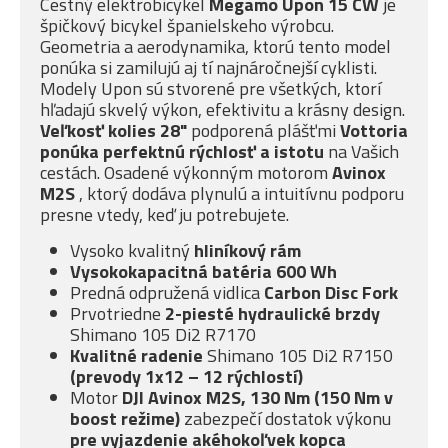
Cestný elektrobicykel
Megamo Upon 15 CW
je
špičkový bicykel španielskeho výrobcu.
Geometria a aerodynamika, ktorú tento model
ponúka si zamilujú aj tí najnáročnejší cyklisti.
Modely Upon sú stvorené pre všetkých, ktorí
hľadajú skvelý výkon, efektivitu a krásny design.
Veľkosť kolies 28"
podporená plášťmi
Vottoria
ponúka
perfektnú rýchlosť a istotu
na Vašich
cestách. Osadené výkonným motorom
Avinox
M2S
, ktorý dodáva plynulú a intuitívnu podporu
presne vtedy, keď ju potrebujete.
Vysoko kvalitný
hliníkový rám
Vysokokapacitná batéria 600 Wh
Predná odpružená vidlica
Carbon Disc Fork
Prvotriedne
2-piesté
hydraulické brzdy
Shimano 105 Di2 R7170
Kvalitné radenie
Shimano 105 Di2 R7150
(prevody 1x12 – 12 rýchlostí)
Motor
DJI Avinox M2S, 130 Nm (150 Nm v
boost režime)
zabezpečí dostatok výkonu
pre vyjazdenie akéhokoľvek kopca