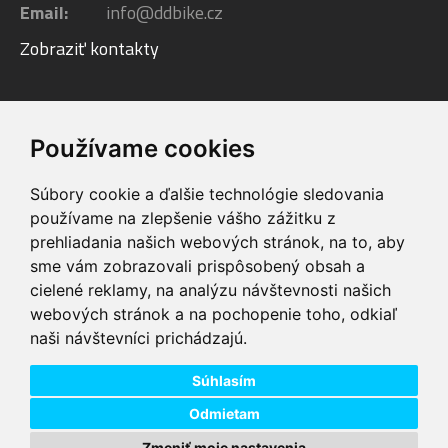
Email:
info@ddbike.cz
Zobraziť kontakty
Facebook
Youtube
Instagram
Používame cookies
Súbory cookie a ďalšie technológie sledovania
používame na zlepšenie vášho zážitku z
prehliadania našich webových stránok, na to, aby
sme vám zobrazovali prispôsobený obsah a
VIP servis
Testovacia trať
cielené reklamy, na analýzu návštevnosti našich
na zakúpené
možnosť vyskúšať si
webových stránok a na pochopenie toho, odkiaľ
elektrobicykle
elektrobicykle
naši návštevníci prichádzajú.
Doprava ZADARMO
Dodanie do 24h
pre objednávky nad
tovar skladom pri
74,00 €
objednaní do 14:00
Súhlasím
Odmietam
Zmeniť moje nastavenia