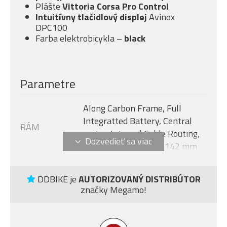
Plášte
Vittoria Corsa Pro Control
Intuitívny tlačidlový displej
Avinox
DPC100
Farba elektrobicykla –
black
Parametre
Along Carbon Frame, Full
Integratted Battery, Central
RÁM
motor, Internal Cable Routing,
Flat Mount Disc 12 x 142 mm
Avinox M2S, 130 Nm + boost -
MOTOR
150 Nm (1300 W)
DDBIKE je
AUTORIZOVANÝ DISTRIBÚTOR
značky Megamo!
Veľkosť rámu
L
AVINOX DPC100, 2-inch OLED
DISPLEJ
display