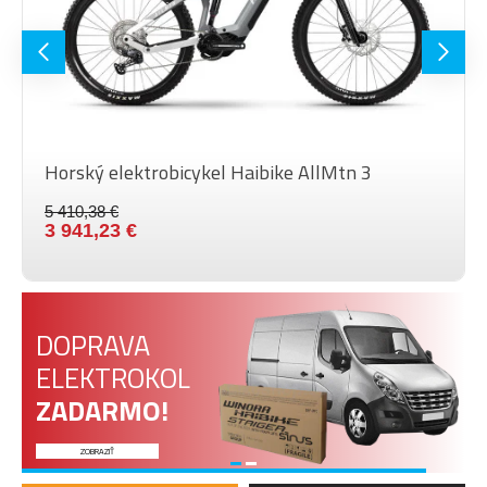
Barva
Black
Horský elektrobicykel Haibike AllMtn 3
5 410,38 €
3 941,23 €
DOPRAVA
ELEKTROKOL
ZADARMO!
ZOBRAZIŤ