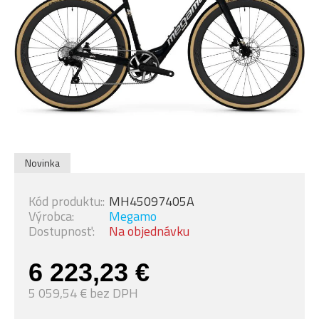
Novinka
Kód produktu::
MH45097405A
Výrobca:
Megamo
Dostupnosť:
Na objednávku
6 223,23 €
5 059,54 € bez DPH