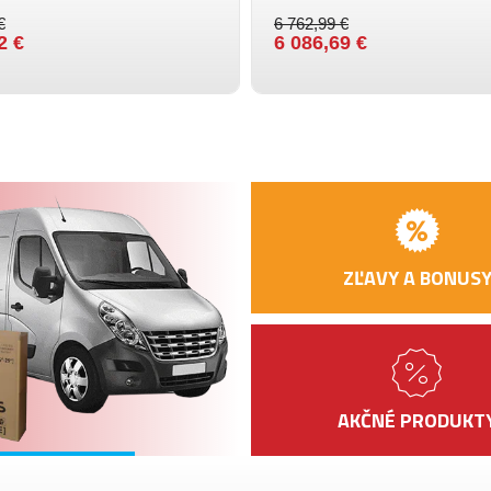
HMOTNOSŤ
15
€
6 762,99 €
JAZDCA
2 €
6 086,69 €
VEĽKOSŤ
27
KOLIES
ZĽAVY A BONUS
AKČNÉ PRODUKT