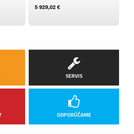
0 kg
5 
5 929,02 €
4 
.5"
Y
SERVIS
Y
ODPORÚČAME