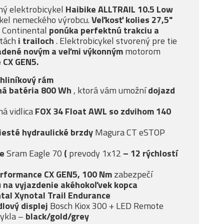
ný elektrobicykel
Haibike ALLTRAIL 10.5 Low
ykel nemeckého výrobcu.
Veľkosť kolies 27,5"
 Continental
ponúka
perfektnú trakciu a
stách
i trailoch
. Elektrobicykel stvorený pre tie
adené novým a veľmi
výkonným
motorom
 CX GEN5.
hliníkový rám
ná batéria 800 Wh
, ktorá vám umožní
dojazd
á vidlica
FOX 34 Float AWL
so
zdvihom 140
iesté
hydraulické brzdy
Magura CT eSTOP
ie
Sram Eagle 70
(
prevody 1x12
– 12 rýchlostí
rformance CX GEN5, 100 Nm
zabezpečí
u
na vyjazdenie akéhokoľvek kopca
tal Xynotal Trail Endurance
dlový displej
Bosch Kiox 300 + LED Remote
cykla –
black/gold/grey