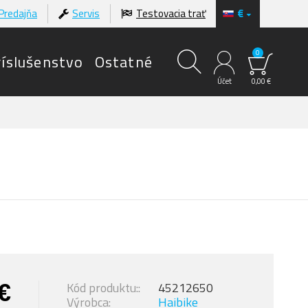
Predajňa
Servis
Testovacia trať
€
0
ríslušenstvo
Ostatné
Účet
0,00 €
€
Kód produktu::
45212650
Výrobca:
Haibike