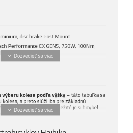
uminium, disc brake Post Mount
sch Performance CX GEN5, 750W, 100Nm,
km/h
sch Kiox 300 + LED Remote
26
u
sch PowerTube 800Wh
sch Standard Charger 4A
 výberu kolesa podľa výšky
– táto tabuľka sa
X 34 Float AWL, vzduch, 140mm
u kolesa, a preto slúži iba pre základnú
a hodí k vašej postave. Dôležité je si bicykel
x Float Performance, 2pos, Evol LV, vzduch,
predajni.
0 mm
am Eagle 70 T-Type, 12-rýchlosťou
trobicyklov Haibike