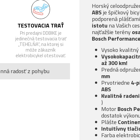
Horský celoodpruže
ABS
je špičkový bic
podporená plášťami
istotu
na Vašich ce
TESTOVACIA TRAŤ
najťažšie terény
os
Pri predajni DDBIKE je
Bosch Performance
jedinečná testovacia trať
„TEHELŇA“, na ktorej si
Vysoko kvalitný
môže zákazník
elektrobicykel otestovať.
Vysokokapacit
až 300 km!
Predná odpružen
enná radosť z pohybu
mm
Prvotriedne
4-p
ABS
Kvalitné raden
)
Motor
Bosch Pe
dostatok výkon
Plášte
Continen
Intuitívny tlači
Farba elektrobi