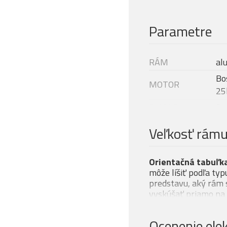
Parametre
RÁM
al
Bo
MOTOR
25
DISPLEJ
Bo
Modelový rok
20
Veľkosť rám
BATÉRIE
Bo
NABÍJAČKA
Bo
Orientačná tabuľka
VIDLICE
FO
môže líšiť podľa typ
predstavu, aký rám s
Fo
vyskúšať priamo na 
TLMIČ
13
RADENIE
Sr
Ocenenie elek