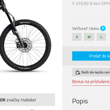
5 339,82 € bez DPH
Veľkosť rámu
?
S
M
L
Pridať do k
Našli ste lepšiu ce
Bonus na príslušens
Popis
TOR
značky Haibike!