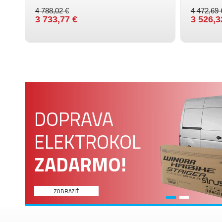
4 788,02 €
4 472,69 
3 733,77 €
3 526,3
DOPRAVA
ELEKTROKOL
ZADARMO!
ZOBRAZIŤ