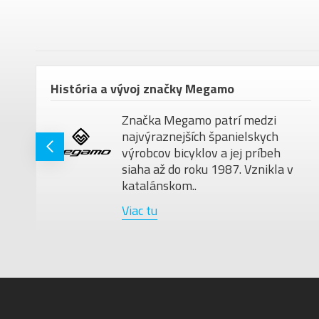
om
História a vývoj značky Megamo
Značka Megamo patrí medzi
najvýraznejších španielskych
ú
výrobcov bicyklov a jej príbeh
siaha až do roku 1987. Vznikla v
katalánskom..
Viac tu