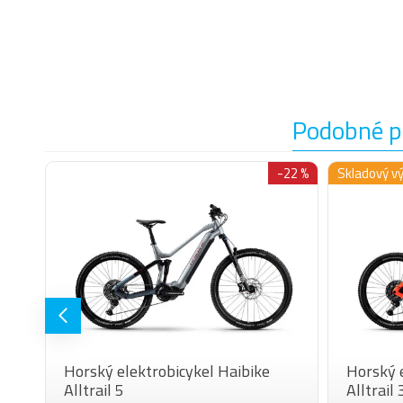
Podobné p
-15 %
-22 %
Skladový v
Horský elektrobicykel Haibike
Horský e
Alltrail 5
Alltrail 