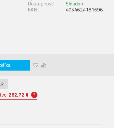
Dostupnosť:
Skladom
EAN:
4054624181696
ošíka
nu?
tvo:
262,72 €
?