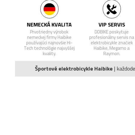
NEMECKÁ KVALITA
VIP SERVIS
Prvotriedny výrobok
DDBIKE poskytuje
nemeckej firmy Haibike
profesionálny servis na
používajúci najnovšie Hi-
elektrobicykle značiek
Tech technológie najvyššej
Haibike, Megamo a
kvality.
Raymon.
Športové elektrobicykle Haibike
| každod