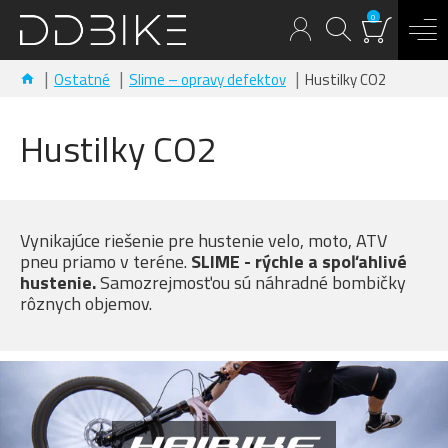
0
Ostatné
Slime – opravy defektov
Hustilky CO2
Hustilky CO2
Vynikajúce riešenie pre hustenie velo, moto, ATV
pneu priamo v teréne.
SLIME - rýchle a spoľahlivé
hustenie.
Samozrejmosťou sú náhradné bombičky
rôznych objemov.