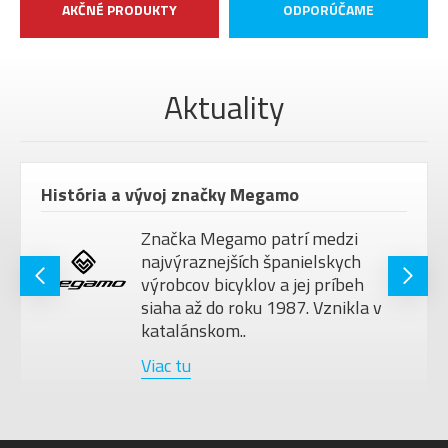
AKČNÉ PRODUKTY
ODPORÚČAME
Aktuality
História a vývoj značky Megamo
Značka Megamo patrí medzi
najvýraznejších španielskych
výrobcov bicyklov a jej príbeh
siaha až do roku 1987. Vznikla v
katalánskom..
Viac tu