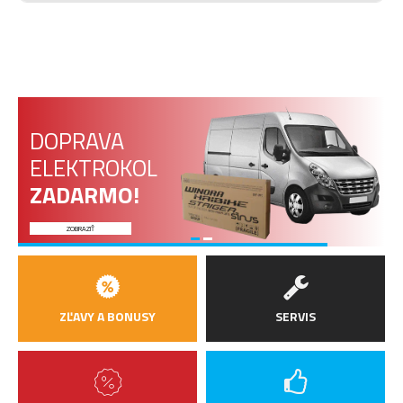
DOPRAVA
ELEKTROKOL
ZADARMO!
ZOBRAZIŤ
ZĽAVY A BONUSY
SERVIS