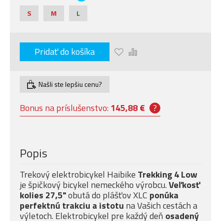
S
M
L
Pridať do košíka
Našli ste lepšiu cenu?
Bonus na príslušenstvo:
145,88 €
?
Popis
Trekový elektrobicykel Haibike
Trekking 4 Low
je špičkový bicykel nemeckého výrobcu.
Veľkosť
kolies 27,5"
obutá do plášťov XLC
ponúka
perfektnú trakciu a istotu
na Vašich cestách a
výletoch. Elektrobicykel pre každý deň
osadený