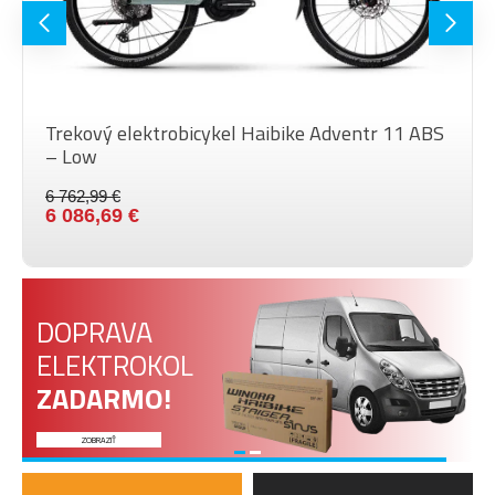
Trekový elektrobicykel Haibike Adventr 11 ABS
– Low
6 762,99 €
6 086,69 €
DOPRAVA
ELEKTROKOL
ZADARMO!
ZOBRAZIŤ