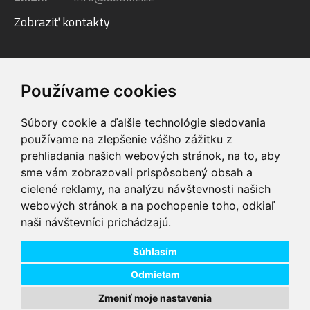
Zobraziť kontakty
Facebook
Youtube
Instagram
Používame cookies
Súbory cookie a ďalšie technológie sledovania
používame na zlepšenie vášho zážitku z
prehliadania našich webových stránok, na to, aby
sme vám zobrazovali prispôsobený obsah a
VIP servis
Testovacia trať
cielené reklamy, na analýzu návštevnosti našich
na zakúpené
možnosť vyskúšať si
webových stránok a na pochopenie toho, odkiaľ
elektrobicykle
elektrobicykle
naši návštevníci prichádzajú.
Doprava ZADARMO
Dodanie do 24h
pre objednávky nad
tovar skladom pri
74,00 €
objednaní do 14:00
Súhlasím
Odmietam
Zmeniť moje nastavenia
Copyright © 2026 DD PNEU s.r.o. Všetky práva vyhradené.