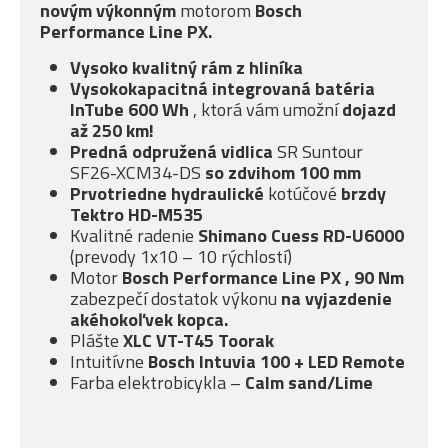
novým
výkonným
motorom
Bosch
Performance Line PX.
Vysoko kvalitný rám z hliníka
Vysokokapacitná integrovaná batéria
InTube 600 Wh
, ktorá vám umožní
dojazd
až 250 km!
Predná odpružená
vidlica
SR Suntour
SF26-XCM34-DS
so zdvihom 100 mm
Prvotriedne hydraulické
kotúčové
brzdy
Tektro HD-M535
Kvalitné radenie
Shimano Cuess RD-U6000
(prevody 1x10 – 10 rýchlostí)
Motor
Bosch Performance Line PX
, 90 Nm
zabezpečí dostatok výkonu
na vyjazdenie
akéhokoľvek kopca.
Plášte
XLC VT-T45 Toorak
Intuitívne
Bosch Intuvia 100 + LED Remote
Farba elektrobicykla –
Calm sand/Lime