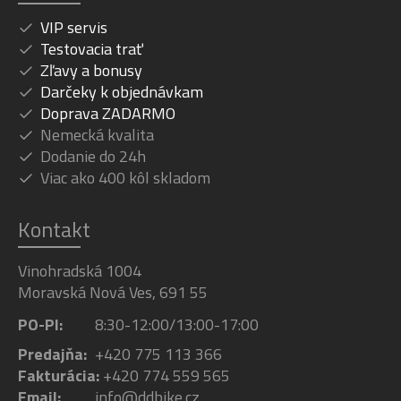
VIP servis
Testovacia trať
Zľavy a bonusy
Darčeky k objednávkam
Doprava ZADARMO
Nemecká kvalita
Dodanie do 24h
Viac ako 400 kôl skladom
Kontakt
Vinohradská 1004
Moravská Nová Ves, 691 55
PO-PI:
8:30-12:00/13:00-17:00
Predajňa:
+420 775 113 366
Fakturácia:
+420 774 559 565
Email:
info@ddbike.cz