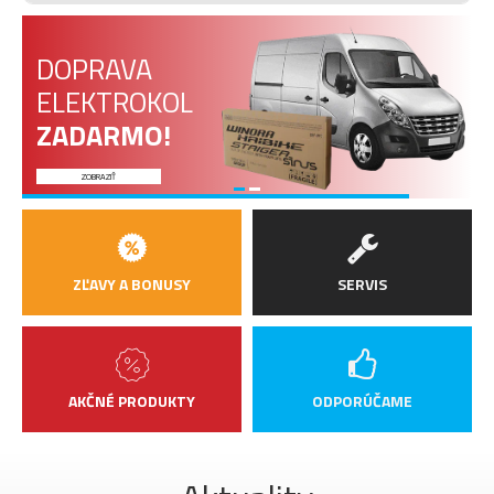
DOPRAVA
ELEKTROKOL
ZADARMO!
ZOBRAZIŤ
ZĽAVY A BONUSY
SERVIS
AKČNÉ PRODUKTY
ODPORÚČAME