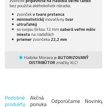
zvonček
pripevníte na riadidlá veľmi ľahko
bez použitia akéhokoľvek náradia.
zvonček
v tvare prstenca
minimslistický
inovatívny
tvar
ultraľahký
so svojou šírkou 12 mm
zaberá veľmi málo
miesta
na riadidlách
priemer
zvončeka
22,2 mm
Haibike Morava je
AUTORIZOVANÝ
DISTRIBÚTOR
značky XLC!
Podobné
Akčná
Odporúčame
Novinky
produkty
ponuka