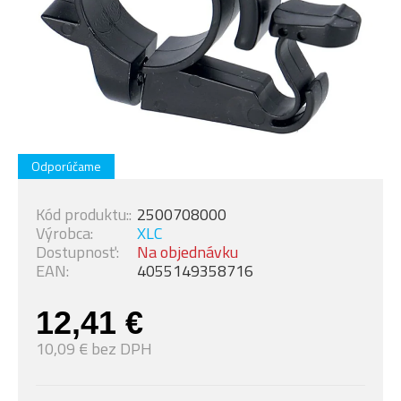
Odporúčame
Kód produktu::
2500708000
Výrobca:
XLC
Dostupnosť:
Na objednávku
EAN:
4055149358716
12,41 €
10,09 € bez DPH