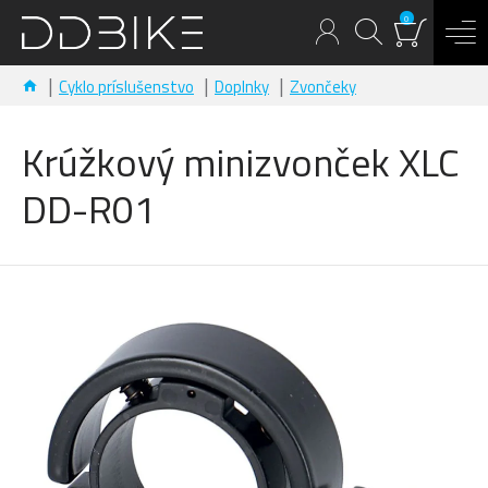
0
Cyklo príslušenstvo
Doplnky
Zvončeky
Krúžkový minizvonček XLC
DD-R01