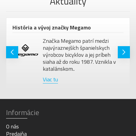
Aktuality
História a vývoj značky Megamo
Značka Megamo patrí medzi
najvýraznejších španielskych
výrobcov bicyklov a jej príbeh
siaha až do roku 1987. Vznikla v
katalánskom..
Viac tu
Informácie
O nás
Predajňa