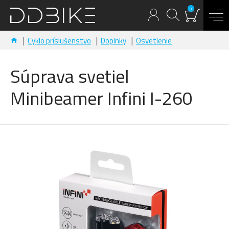
0
Cyklo príslušenstvo
Doplnky
Osvetlenie
Súprava svetiel
Minibeamer Infini I-260