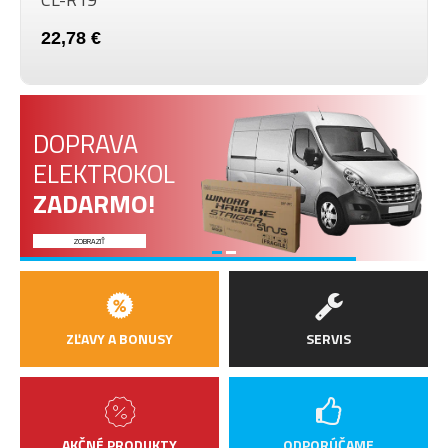
22,78 €
DOPRAVA
ELEKTROKOL
ZADARMO!
ZOBRAZIŤ
ZĽAVY A BONUSY
SERVIS
AKČNÉ PRODUKTY
ODPORÚČAME