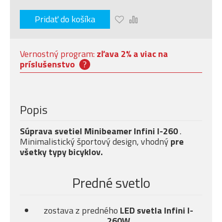
Pridať do košíka
Vernostný program:
zľava 2% a viac na
príslušenstvo
?
Popis
Súprava svetiel Minibeamer Infini I-260
.
Minimalistický športový design, vhodný
pre
všetky typy bicyklov.
Predné svetlo
zostava z predného
LED svetla Infini I-
260W