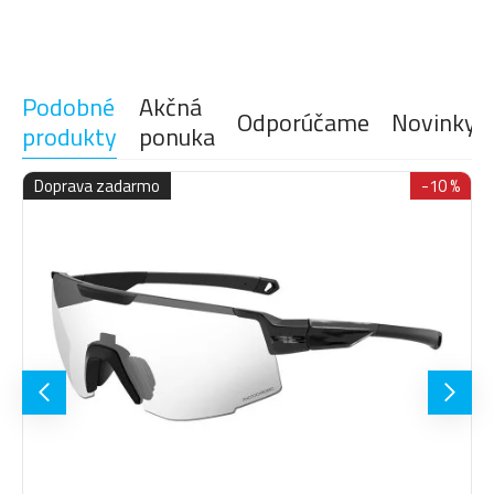
hight-tec materiál TR90 s
Materiál rámu
vysokou pružnosťou a
tvarovou pamäťou pre čo
najväčší komfort nosenia.
Podobné
Akčná
Odporúčame
Novinky
Automatické zatmavovanie
produkty
ponuka
a zosvetľovanie šošoviek
Fotochromatizácia
podľa intenzity slnečného
Doprava zadarmo
-10 %
svitu.
Protišmykové nosníky a
Protišmykové
straničky zamedzujú
plochy
skĺzavaniu okuliarov, ktoré
perfektne držia na tvári.
Nosník je možné rýchlo a
Upraviteľný
jednoducho prispôsobiť
nosník
tvaru nosa.
Šošovky sú vyrobené z
takmer nerozbitného