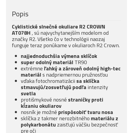
Popis
Cyklistické slnečné okuliare R2 CROWN
AT078H
, sú najvychytanejším modelom od
značky R2. Všetko čo v technológii naozaj
funguje teraz ponúkame v okuliaroch R2 Crown.
najjednoduchšia výmena sklíčok
super odolný materiál
TR90
extrémne
ľahký a zároveň odolný high-tec
materiál
s nadpriemernou pružnosťou
vďaka fotochromatizácii
sa sklíčka
stmavujú/zosvetľujú podľa
intenzity
svetla
protišmykové nosné
straničky proti
kĺzaniu okuliarov
nosník je možné
prispôsobiť tvaru nosa
sklíčka z takmer nerozbitného
materiálu z
polykarbonátu
zaisťujú väčšiu bezpečnosť
pre oči