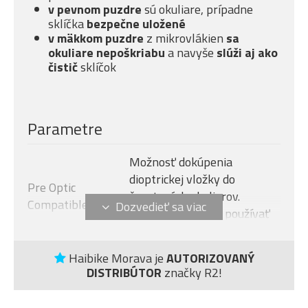
v pevnom puzdre
sú okuliare, prípadne
sklíčka
bezpečne uložené
v mäkkom puzdre
z mikrovlákien
sa
okuliare nepoškriabu
a navyše
slúži aj ako
čistič
sklíčok
Parametre
Možnosť dokúpenia
dioptrickej vložky do
Pre Optic
športových okuliarov.
Compatible
Okuliare je možné používať
aj bez vložky.
Garantujeme preverenú
Haibike Morava je
AUTORIZOVANÝ
Certifikát
bezpečnosť.
DISTRIBÚTOR
značky R2!
Odolný a extrémne ľahký