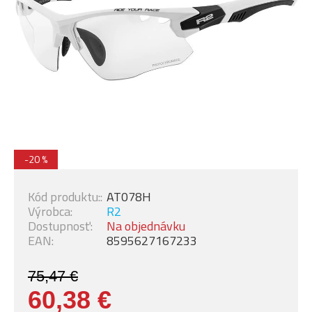
-20 %
Kód produktu::
AT078H
Výrobca:
R2
Dostupnosť:
Na objednávku
EAN:
8595627167233
75,47 €
60,38 €