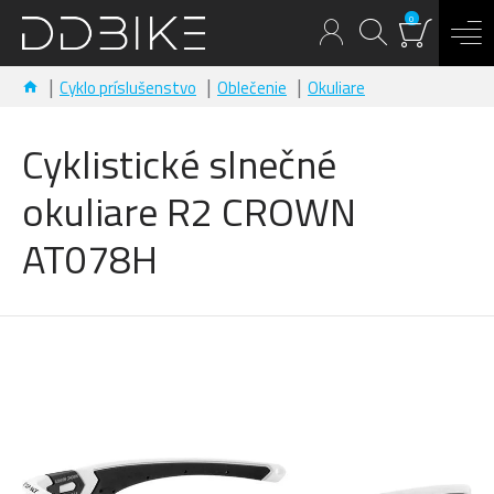
0
Cyklo príslušenstvo
Oblečenie
Okuliare
Cyklistické slnečné
okuliare R2 CROWN
AT078H