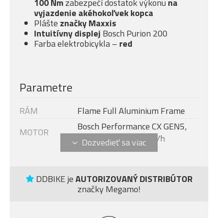
100 Nm
zabezpečí dostatok výkonu
na
vyjazdenie akéhokoľvek kopca
Plášte
značky Maxxis
Intuitívny displej
Bosch Purion 200
Farba elektrobicykla –
red
Parametre
RÁM
Flame Full Aluminium Frame
Bosch Performance CX GEN5,
MOTOR
750W, 100Nm, 25km/h
DISPLEJ
Bosch Purion 200
Modelový rok
2026
DDBIKE je
AUTORIZOVANÝ DISTRIBÚTOR
BATÉRIE
Bosch PowerTube 800 Wh
značky Megamo!
NABÍJAČKA
Bosch Standard Charger 4A
Rock Shox 35 Psylo Silver RC,