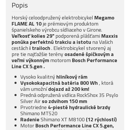
Popis
Horský celoodpružený elektrobicykel
Megamo
FLAME AL 10
je prémiovým produktom
španielskeho výrobcu sídliaceho v Girone.
Veľkosť kolies 29"
podporená plášťami
Maxxis
ponúka
perfektnú trakciu a istotu
na Vašich
cestách
i trailoch
. Elektrobicykel stvorený aj
pre tie najťažšie terény
osadené špičkovým a
veľmi
výkonným
motorom
Bosch Performance
Line CX 5.gen
.
Vysoko kvalitný
hliníkový rám
Vysokokapacitná batéria 800 Wh
, ktorá
vám umožní
dojazd až 200 km!
Predná odpružená vidlica RockShox 35 Psylo
Silver Air
so
zdvihom 150 mm
Prvotriedne
4-piesté
hydraulické brzdy
Shimano MT520
Radenie
Shimano XT M8100
(12 rýchlostí)
Motor
Bosch Performance Line CX 5.gen,