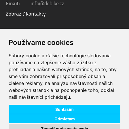
Email:
info@ddbike.cz
Zobraziť kontakty
Facebook
Youtube
Instagram
Používame cookies
Súbory cookie a ďalšie technológie sledovania
používame na zlepšenie vášho zážitku z
prehliadania našich webových stránok, na to, aby
sme vám zobrazovali prispôsobený obsah a
VIP servis
Testovacia trať
cielené reklamy, na analýzu návštevnosti našich
na zakúpené
možnosť vyskúšať si
webových stránok a na pochopenie toho, odkiaľ
elektrobicykle
elektrobicykle
naši návštevníci prichádzajú.
Doprava ZADARMO
Dodanie do 24h
pre objednávky nad
tovar skladom pri
74,00 €
objednaní do 14:00
Súhlasím
Odmietam
Zmeniť moje nastavenia