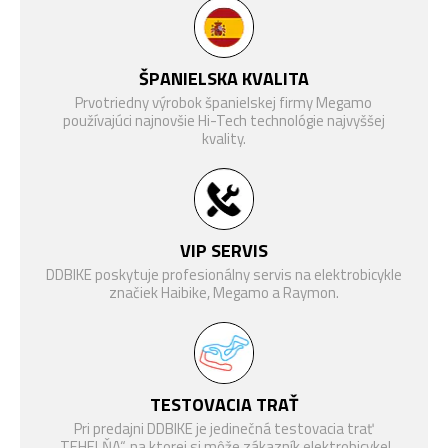
VIDLICE
vzduch, 150mm
RockShox Deluxe Select,
TLMIČ
ŠPANIELSKA KVALITA
vzduch, 150 mm
Prvotriedny výrobok španielskej firmy Megamo
Shimano Deore XT M8100
RADENIE
používajúci najnovšie Hi-Tech technológie najvyššej
Shadow Plus, 12-rýchlosťou
kvality.
RADIACA
Shimano Deore M6100 Speed
PÁČKA
Rapidfire Plus
KAZETOVÝ
PASTOREK
Shimano Deore 6100 10-51T
VIP SERVIS
(ZADNÝ)
DDBIKE poskytuje profesionálny servis na elektrobicykle
značiek Haibike, Megamo a Raymon.
REŤAZ
Shimano M6100
PREVODNÍK
FSA Bosch
BRZDOVÁ
Shimano MT520
PÁČKA
TESTOVACIA TRAŤ
BRZDA
Shimano MT520, 203 mm, 4-
Pri predajni DDBIKE je jedinečná testovacia trať
„TEHELŇA“, na ktorej si môže zákazník elektrobicykel