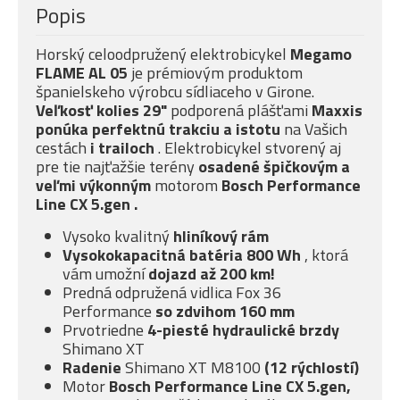
Popis
Horský celoodpružený elektrobicykel
Megamo
FLAME AL 05
je prémiovým produktom
španielskeho výrobcu sídliaceho v Girone.
Veľkosť kolies 29"
podporená plášťami
Maxxis
ponúka
perfektnú trakciu a istotu
na Vašich
cestách
i trailoch
. Elektrobicykel stvorený aj
pre tie najťažšie terény
osadené špičkovým a
veľmi
výkonným
motorom
Bosch Performance
Line CX 5.gen
.
Vysoko kvalitný
hliníkový rám
Vysokokapacitná batéria 800 Wh
, ktorá
vám umožní
dojazd až 200 km!
Predná odpružená vidlica Fox 36
Performance
so
zdvihom 160 mm
Prvotriedne
4-piesté
hydraulické brzdy
Shimano XT
Radenie
Shimano XT M8100
(12 rýchlostí)
Motor
Bosch Performance Line CX 5.gen,