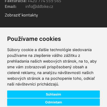
Fakturácia:
+420 774 559 565
Email:
info@ddbike.cz
Zobraziť kontakty
Facebook
Youtube
Instagram
Používame cookies
Súbory cookie a ďalšie technológie sledovania
používame na zlepšenie vášho zážitku z
prehliadania našich webových stránok, na to, aby
sme vám zobrazovali prispôsobený obsah a
VIP servis
Testovacia trať
cielené reklamy, na analýzu návštevnosti našich
na zakúpené
možnosť vyskúšať si
webových stránok a na pochopenie toho, odkiaľ
elektrobicykle
elektrobicykle
naši návštevníci prichádzajú.
Doprava ZADARMO
Dodanie do 24h
pre objednávky nad
tovar skladom pri
74,00 €
objednaní do 14:00
Súhlasím
Odmietam