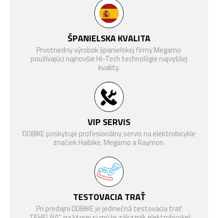
VIDLICE
160mm
FOX Float X Performance,
TLMIČ
ŠPANIELSKA KVALITA
230x60mm, vzduch, 160 mm
Prvotriedny výrobok španielskej firmy Megamo
Shimano Deore XT M8100
RADENIE
používajúci najnovšie Hi-Tech technológie najvyššej
Shadow Plus, 12-rýchlosťou
kvality.
RADIACA
Shimano Deore XT M8100,
PÁČKA
spúšťací spínač
KAZETOVÝ
Shimano, XT M8100, 10 – 51
PASTOREK
VIP SERVIS
zubov
(ZADNÝ)
DDBIKE poskytuje profesionálny servis na elektrobicykle
značiek Haibike, Megamo a Raymon.
REŤAZ
Shimano, XT M8100
PREVODNÍK
FSA Bosch
BRZDOVÁ
Shimano XT BR-M8220
PÁČKA
TESTOVACIA TRAŤ
BRZDA
Shimano XT BR-M8220, 203
Pri predajni DDBIKE je jedinečná testovacia trať
„TEHELŇA“, na ktorej si môže zákazník elektrobicykel