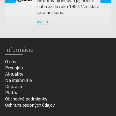
beh
do nového roku 2026. Ďakujem
kla v
Vám za Vašu dlhodobú dôveru, p
Viac tu
Informácie
O nás
Predajňa
Aktuality
Na stiahnutie
Doprava
Platba
Obchodné podmienky
Ochrana osobných údajov