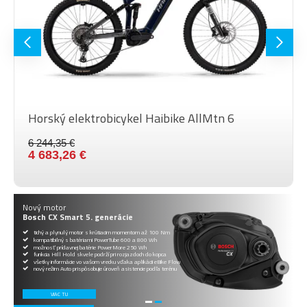
ZLOŽENIE
150º
SEDLO
Fizik Aidon 145 X5
Megamo Ø 31,6mm telescopic
SEDLOVKA
seat post
PEDÁLE
bez pedálů
Horský elektrobicykel Megamo FLAME CRB 00
MAX.
HMOTNOSŤ
135 kg
12 986,26 €
JAZDCA
VEĽKOSŤ
29"
KOLIES
Nový motor
Bosch CX Smart 5. generácie
tichý a plynulý motor s krútiacim momentom až 100 Nm
kompatibilný s batériami PowerTube 600 a 800 Wh
možnosť prídavnej batérie PowerMore 250 Wh
funkcia Hill Hold skvele podrží pri rozjazdoch do kopca
všetky informácie vo vašom vrecku vďaka aplikácii eBike Flow
nový režim Auto prispôsobuje úroveň asistencie podľa terénu
VIAC TU