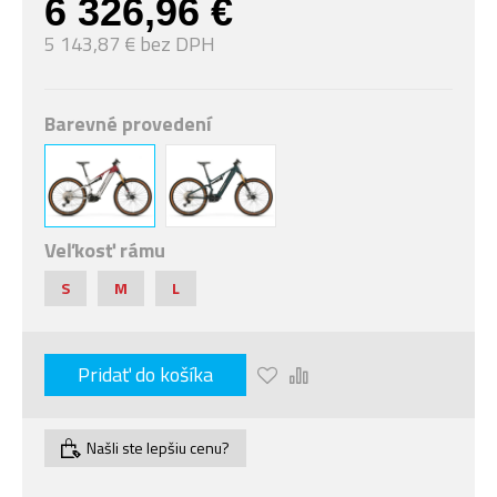
6 326,96 €
5 143,87 € bez DPH
Barevné provedení
Veľkosť rámu
S
M
L
Pridať do košíka
Našli ste lepšiu cenu?