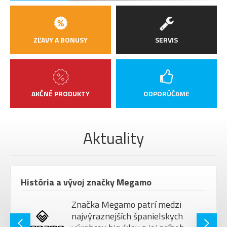
ZĽAVY A BONUSY
SERVIS
AKČNÉ PRODUKTY
ODPORÚČAME
Aktuality
Premenovanie Haibike Morava na DDBIKE
zi
Vážení zákazníci, dovoľte, aby
ch
Vám na úvod popriali všetko d