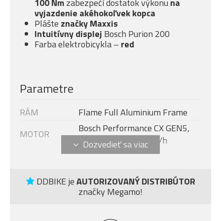
100 Nm
zabezpečí dostatok výkonu
na
vyjazdenie akéhokoľvek kopca
Plášte
značky Maxxis
Intuitívny displej
Bosch Purion 200
Farba elektrobicykla –
red
Parametre
RÁM
Flame Full Aluminium Frame
Bosch Performance CX GEN5,
MOTOR
750W, 100Nm, 25km/h
DISPLEJ
Bosch Purion 200
Modelový rok
2026
DDBIKE je
AUTORIZOVANÝ DISTRIBÚTOR
BATÉRIE
Bosch PowerTube 800 Wh
značky Megamo!
NABÍJAČKA
Bosch Standard Charger 4A
Fox 36 Performance, vzduch,