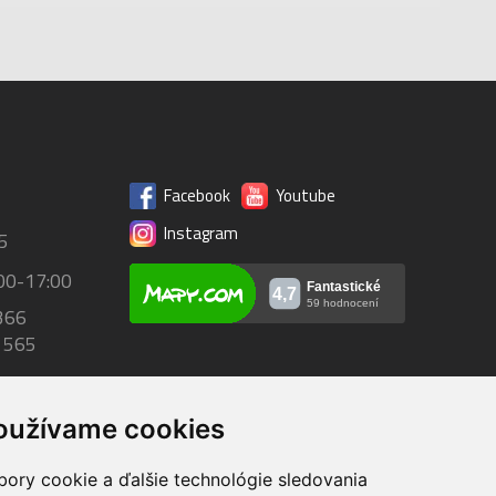
Facebook
Youtube
Instagram
5
00-17:00
366
 565
oužívame cookies
bory cookie a ďalšie technológie sledovania