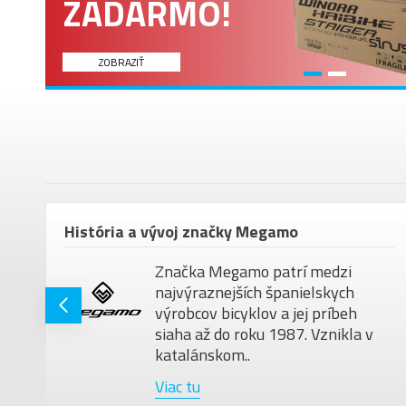
om
História a vývoj značky Megamo
Značka Megamo patrí medzi
najvýraznejších španielskych
ú
výrobcov bicyklov a jej príbeh
siaha až do roku 1987. Vznikla v
katalánskom..
Viac tu