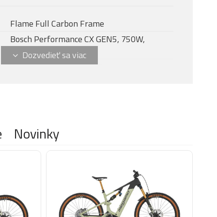
Flame Full Carbon Frame
Bosch Performance CX GEN5, 750W,
100Nm, 25km/h
Bosch Kiox 400C + Mini Remote
2026
Bosch PowerTube 800 Wh
Bosch Standard Charger 4A
FOX 38 Factory Kashima, vzduch, 170 mm
e
Novinky
Fox Float X Factory Kashima, vzduch, 160
mm
Shimano Deore XT M8100 Shadow Plus,
12-rýchlosťou
Shimano Deore XT M8100, spúšťací spínač