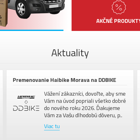
RIADIDLÁ
GRIPY
AKČNÉ PRODUKT
PREDSTAVEC
HLAVOVÉ ZLOŽENI
SEDLO
Aktuality
SEDLOVKA
Premenovanie Haibike Morava na DDBIKE
PEDÁLE
MAX. HMOTNOSŤ
Vážení zákazníci, dovoľte, aby sme
JAZDCA
Vám na úvod popriali všetko dobré
do nového roku 2026. Ďakujeme
VEĽKOSŤ KOLIES
Vám za Vašu dlhodobú dôveru, p..
Viac tu