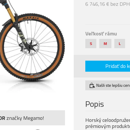
6 746,16 € bez DPH
Veľkosť rámu
S
M
L
Pridať do k
Našli ste lepšiu ce
Popis
OR
značky Megamo!
Horský celoodpruže
prémiovým produktom