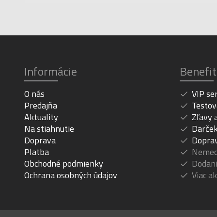
Informácie
Benefit
O nás
VIP se
Predajňa
Testov
Aktuality
Zľavy 
Na stiahnutie
Darček
Doprava
Dopra
Platba
Nemeck
Obchodné podmienky
Dodani
Ochrana osobných údajov
Viac a