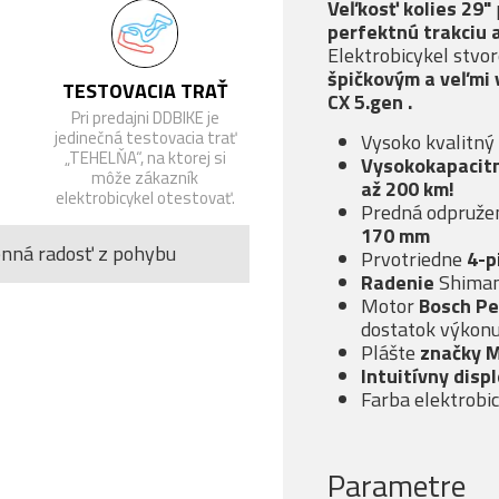
Veľkosť kolies 29"
perfektnú trakciu 
Elektrobicykel stvor
špičkovým a veľmi
TESTOVACIA TRAŤ
CX 5.gen
.
Pri predajni DDBIKE je
jedinečná testovacia trať
Vysoko kvalitný
„TEHELŇA“, na ktorej si
Vysokokapacit
môže zákazník
až 200 km!
elektrobicykel otestovať.
Predná odpružen
170 mm
enná radosť z pohybu
Prvotriedne
4-p
Radenie
Shima
Motor
Bosch Pe
dostatok výkon
Plášte
značky 
Intuitívny displ
Farba elektrobi
Parametre