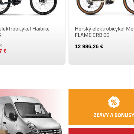
PASTOREK (ZADNÝ)
REŤAZ
PREVODNÍK
lektrobicykel Haibike
Horský elektrobicykel M
5
FLAME CRB 00
BRZDOVÁ PÁČKA
€
12 986,26 €
BRZDA (PREDNÁ)
7 €
BRZDA (ZADNÝ)
PLÁŠTE
RÁFIKY
PREDNÝ NÁBOJ
ZĽAVY A BONUS
ZADNÝ NÁBOJ