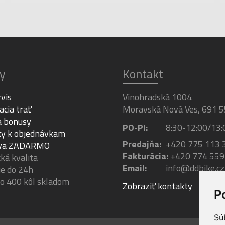
y
Kontakt
rvis
Vinohradská 1004
acia trať
Moravská Nová Ves, 691 5
a bonusy
PO-PI:
8:30-12:00/13:
y k objednávkam
Predajňa:
+420 775 113 
va ZADARMO
Fakturácia:
+420 774 559
á kvalita
Email:
info@ddbike.cz
e do 24h
ko 400 kôl skladom
Zobraziť kontakty
P
Sú