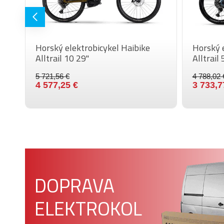
Horský elektrobicykel Haibike
Horský e
Alltrail 10 29"
Alltrail 
5 721,56 €
4 788,02 
4 577,25 €
3 733,7
Nový motor
Bosch CX Smart 5. generácie