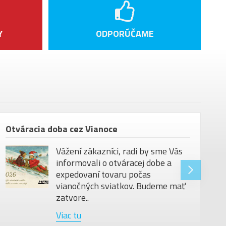
Raceface Era, Carbon, 800 mm
Raceface Half Nelson
Y
ODPORÚČAME
Satori new URSA 35 mm
E
Acros AZX-286R1 ZS56 blocklock 150º
Selle San Marco Ground Short Open-fit
Titanium
teleskopická sedlovka Fox Transfer
Kashima 31,6mm
Otváracia doba cez Vianoce
bez pedálů
Vážení zákazníci, radi by sme Vás
130 kg
informovali o otváracej dobe a
expedovaní tovaru počas
29"
vianočných sviatkov. Budeme mať
zatvore..
Viac tu