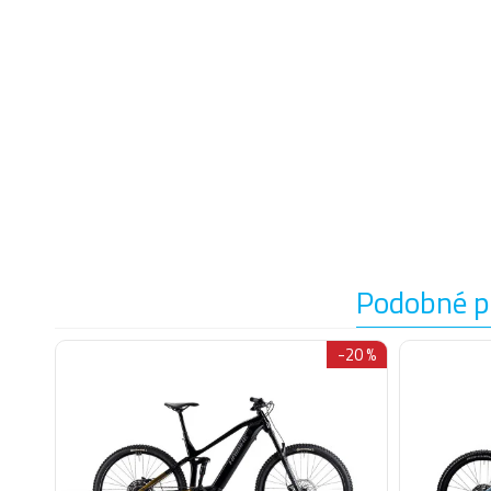
Podobné p
-25 %
-20 %