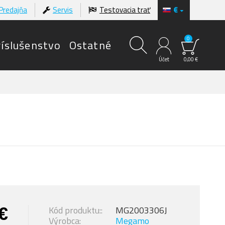
Predajňa
Servis
Testovacia trať
€
0
ríslušenstvo
Ostatné
Účet
0,00 €
€
Kód produktu::
MG2003306J
Výrobca:
Megamo