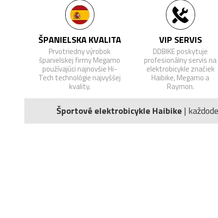
ŠPANIELSKA KVALITA
VIP SERVIS
Prvotriedny výrobok
DDBIKE poskytuje
španielskej firmy Megamo
profesionálny servis na
používajúci najnovšie Hi-
elektrobicykle značiek
Tech technológie najvyššej
Haibike, Megamo a
kvality.
Raymon.
Športové elektrobicykle Haibike
| každod