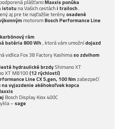
podporená plášťami
Maxxis ponúka
a istotu
na Vašich cestách
i trailoch
.
ený aj pre tie najťažšie terény
osadené
výkonným
motorom
Bosch Performance Line
karbónový rám
ná batéria 800 Wh
, ktorá vám umožní
dojazd
á vidlica Fox 38 Factory Kashima
so
zdvihom
iesté
hydraulické brzdy
Shimano XT
no XT M8100
(12 rýchlostí)
rformance Line CX 5.gen, 100 Nm
zabezpečí
u
na vyjazdenie akéhokoľvek kopca
Maxxis
ej
Bosch Display Kiox 400C
cykla –
sage