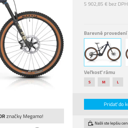
5 902,85 € bez DPH
Barevné provedení
Veľkosť rámu
S
M
L
Pridať do k
OR
značky Megamo!
Našli ste lepšiu ce