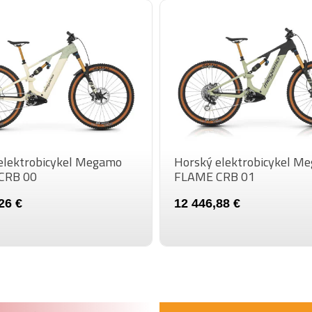
RADENIE
RADIACA PÁČKA
KAZETOVÝ
PASTOREK (ZADNÝ)
REŤAZ
PREVODNÍK
elektrobicykel Megamo
Horský elektrobicykel M
CRB 00
FLAME CRB 01
BRZDOVÁ PÁČKA
26 €
12 446,88 €
BRZDA (PREDNÁ)
BRZDA (ZADNÝ)
PLÁŠTE