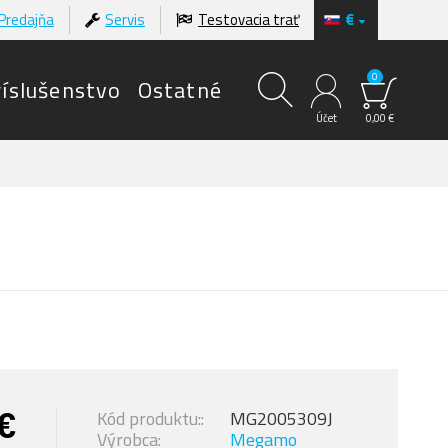
Predajňa
Servis
Testovacia trať
€
0
ríslušenstvo
Ostatné
Účet
0,00 €
€
Kód produktu::
MG2005309J
Výrobca:
Megamo