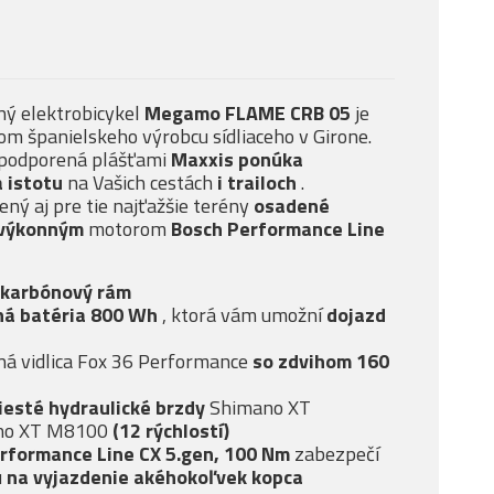
ný elektrobicykel
Megamo FLAME CRB 05
je
 španielskeho výrobcu sídliaceho v Girone.
podporená plášťami
Maxxis ponúka
a istotu
na Vašich cestách
i trailoch
.
ený aj pre tie najťažšie terény
osadené
výkonným
motorom
Bosch Performance Line
karbónový rám
ná batéria 800 Wh
, ktorá vám umožní
dojazd
á vidlica
Fox 36 Performance
so
zdvihom 160
iesté
hydraulické brzdy
Shimano XT
no XT M8100
(12 rýchlostí)
rformance Line CX 5.gen, 100 Nm
zabezpečí
u
na vyjazdenie akéhokoľvek kopca