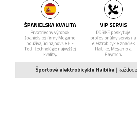
ŠPANIELSKA KVALITA
VIP SERVIS
Prvotriedny výrobok
DDBIKE poskytuje
španielskej firmy Megamo
profesionálny servis na
používajúci najnovšie Hi-
elektrobicykle značiek
Tech technológie najvyššej
Haibike, Megamo a
kvality.
Raymon.
Športové elektrobicykle Haibike
| každod