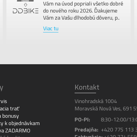
Vám na úvod popriali všetko dobré
VEĽKOSŤ KOLIES
do nového roku 2026. Ďakujeme
Vám za Vašu dlhodobú dôveru, p..
Viac tu
y
Kontakt
rvis
Vinohradská 1004
acia trať
Moravská Nová Ves, 691 5
a bonusy
PO-PI:
8:30-12:00/13:
y k objednávkam
Predajňa:
+420 775 113 
va ZADARMO
Fakturácia:
+420 774 559