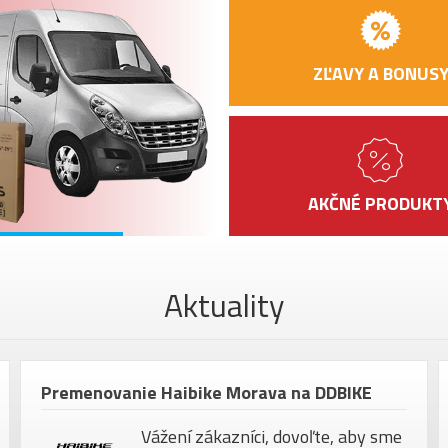
RÁFIKY
PREDNÝ NÁBOJ
ZĽAVY A BONUS
ZADNÝ NÁBOJ
RIADIDLÁ
AKČNÉ PRODUKT
GRIPY
PREDSTAVEC
HLAVOVÉ ZLOŽENI
Aktuality
SEDLO
SEDLOVKA
PEDÁLE
Premenovanie Haibike Morava na DDBIKE
MAX. HMOTNOSŤ
JAZDCA
Vážení zákazníci, dovoľte, aby sme