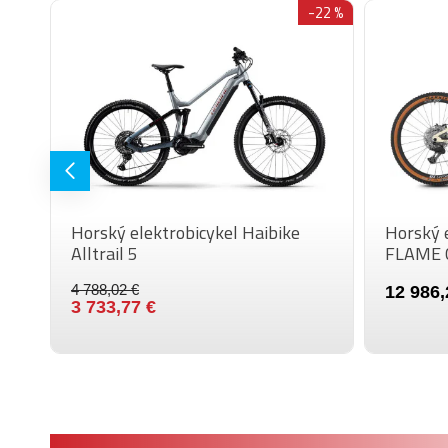
-20 %
-22 %
Horský elektrobicykel Haibike
Horský 
Alltrail 5
FLAME 
4 788,02 €
12 986,
3 733,77 €