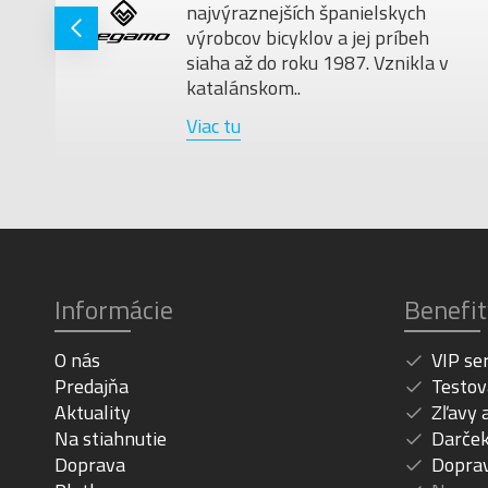
najvýraznejších španielskych
ú
výrobcov bicyklov a jej príbeh
siaha až do roku 1987. Vznikla v
katalánskom..
Viac tu
Informácie
Benefit
O nás
VIP se
Predajňa
Testov
Aktuality
Zľavy 
Na stiahnutie
Darček
Doprava
Dopra