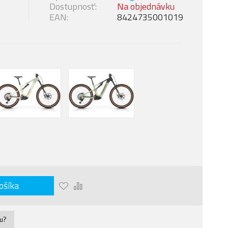
Dostupnosť:
Na objednávku
EAN:
8424735001019
ošíka
nu?