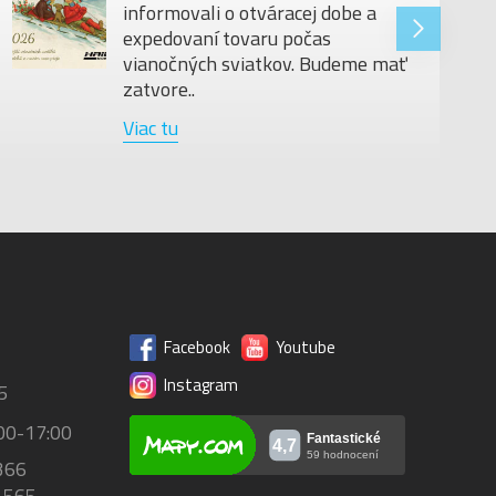
informovali o otváracej dobe a
29"
expedovaní tovaru počas
vianočných sviatkov. Budeme mať
zatvore..
Viac tu
Facebook
Youtube
Instagram
5
00-17:00
366
 565