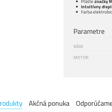
Plášte
značky 
Intuitívny displ
Farba elektrobi
Parametre
RÁM
MOTOR
DISPLEJ
Modelový rok
BATÉRIE
NABÍJAČKA
VIDLICE
rodukty
Akčná ponuka
Odporúčam
TLMIČ