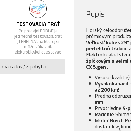
Popis
TESTOVACIA TRAŤ
Horský celoodpruže
Pri predajni DDBIKE je
prémiovým produktom
jedinečná testovacia trať
„TEHELŇA“, na ktorej si
Veľkosť kolies 29"
môže zákazník
perfektnú trakciu 
elektrobicykel otestovať.
Elektrobicykel stvor
špičkovým a veľmi
enná radosť z pohybu
CX 5.gen
.
Vysoko kvalitný
Vysokokapacit
až 200 km!
Predná odpružen
mm
Prvotriedne
4-p
Radenie
Shima
Motor
Bosch Pe
dostatok výkon