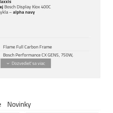
Maxxis
ej
Bosch Display Kiox 400C
cykla –
alpha navy
Flame Full Carbon Frame
Bosch Performance CX GEN5, 750W,
100Nm, 25km/h
Bosch Kiox 400C + Mini Remote
2026
Bosch PowerTube 800 Wh
Bosch Standard Charger 4A
Fox 36 Performance, vzduch, 160mm
e
Novinky
Fox Float Performance Elite, 230x60mm,