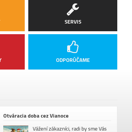
DT Swiss M 1900
DT Swiss 370 Ratchet LN 18, Front axle 15
x 110 mm
Y
SERVIS
DT Swiss 370 Ratchet LN 18, Rear axle 12 x
148 mm BOOST
Megamo Alloy Butted 31,8 x 780 mm, 12
mm Rise, 6º Back Sweep
Y
ODPORÚČAME
Megamo grips
Satori new URSA 35 mm
E
Acros AZX-286R1 ZS56 blocklock 150º
Fizik Aidon 145 X5
Megamo Ø 31,6mm telescopic seat post
bez pedálů
Otváracia doba cez Vianoce
130 kg
Vážení zákazníci, radi by sme Vás