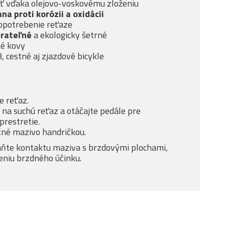
sť vďaka olejovo-voskovému zloženiu
na proti korózii a oxidácii
 opotrebenie reťaze
úrateľné
a ekologicky šetrné
ké kovy
 cestné aj zjazdové bicykle
e reťaz.
na suchú reťaz a otáčajte pedále pre
restretie.
čné mazivo handričkou.
ňte kontaktu maziva s brzdovými plochami,
eniu brzdného účinku.