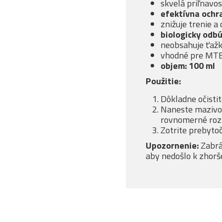
skvelá priľnavo
efektívna ochra
znižuje trenie a
biologicky odb
neobsahuje ťaž
vhodné pre MTB,
objem: 100 ml
Použitie:
Dôkladne očistit
Naneste mazivo 
rovnomerné rozp
Zotrite prebyto
Upozornenie:
Zabrá
aby nedošlo k zhorš