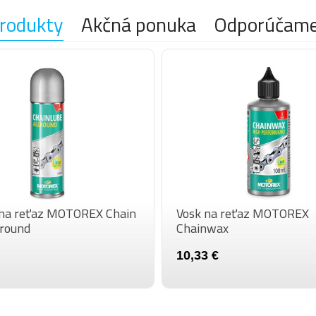
rodukty
Akčná ponuka
Odporúčam
na reťaz MOTOREX Chain
Vosk na reťaz MOTOREX
lround
Chainwax
10,33 €