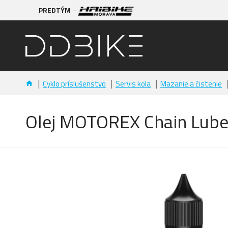
PREDTÝM
–
Cyklo príslušenstvo
Servis kola
Mazanie a čistenie
Olej MOTOREX Chain Lube