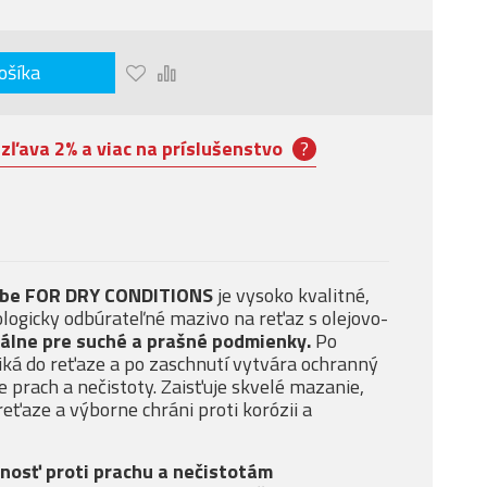
ošíka
:
zľava 2% a viac na príslušenstvo
?
be FOR DRY CONDITIONS
je vysoko kvalitné,
ologicky odbúrateľné mazivo na reťaz s olejovo-
eálne pre suché a prašné podmienky.
Po
niká do reťaze a po zaschnutí vytvára ochranný
e prach a nečistoty. Zaisťuje skvelé mazanie,
reťaze a výborne chráni proti korózii a
lnosť proti prachu a nečistotám