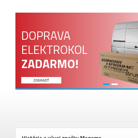
DOPRAVA
ELEKTROKOL
ZADARMO!
ZOBRAZIŤ
om
História a vývoj značky Megamo