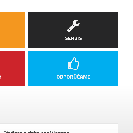
Y
SERVIS
Y
ODPORÚČAME
Otváracia doba cez Vianoce