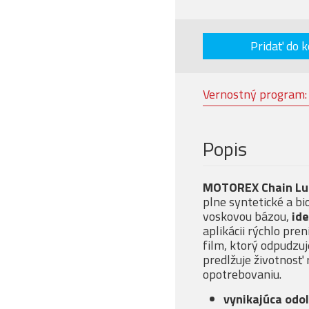
Pridať do k
Vernostný program
Popis
MOTOREX Chain Lu
plne syntetické a bi
voskovou bázou,
id
aplikácii rýchlo pre
film, ktorý odpudzuj
predlžuje životnosť 
opotrebovaniu.
vynikajúca odo