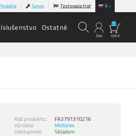
Predajňa
Servis
Testovacia trať
€
0
ríslušenstvo
Ostatné
Účet
0,00 €
Kód produktu::
FA3791310216
Výrobca:
Motorex
Dostupnosť:
Skladom