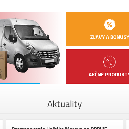
ZĽAVY A BONUS
AKČNÉ PRODUKT
Aktuality
Premenovanie Haibike Morava na DDBIKE