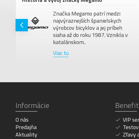
Značka Megamo patrí medzi
najvýraznejších španielskych
ú
výrobcov bicyklov a jej príbeh
siaha až do roku 1987. Vznikla v
katalánskom..
Viac tu
Informácie
Benefit
O nás
VIP se
Predajňa
Testov
Aktuality
Zľavy 