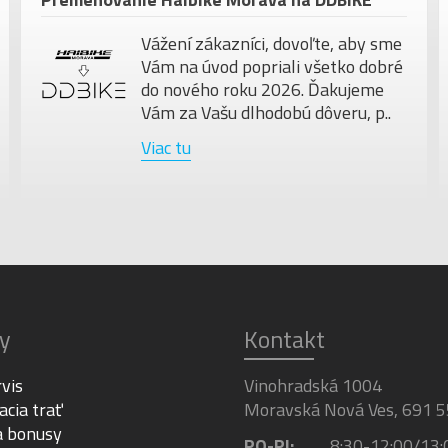
Vážení zákazníci, dovoľte, aby sme
Vám na úvod popriali všetko dobré
do nového roku 2026. Ďakujeme
Vám za Vašu dlhodobú dôveru, p..
Viac tu
y
Kontakt
rvis
Vinohradská 1004
acia trať
Moravská Nová Ves, 691 5
a bonusy
PO-PI:
8:30-12:00/13: