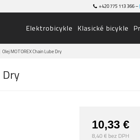
+420 775 113 366 –
Elektrobicykle
Klasické bicykle
P
Olej MOTOREX Chain Lube Dry
 Dry
10,33 €
8,40 € bez DPH