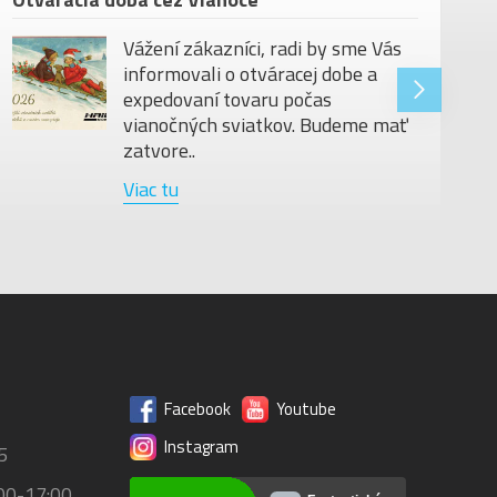
Vážení zákazníci, radi by sme Vás
informovali o otváracej dobe a
expedovaní tovaru počas
vianočných sviatkov. Budeme mať
zatvore..
Viac tu
Facebook
Youtube
Instagram
5
00-17:00