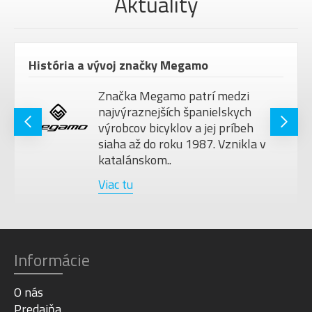
Aktuality
História a vývoj značky Megamo
Značka Megamo patrí medzi
najvýraznejších španielskych
výrobcov bicyklov a jej príbeh
siaha až do roku 1987. Vznikla v
katalánskom..
Viac tu
Informácie
O nás
Predajňa