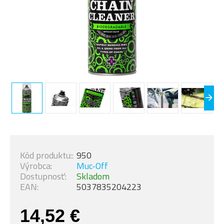
Kód produktu::
950
Výrobca:
Muc-Off
Dostupnosť:
Skladom
EAN:
5037835204223
14,52 €