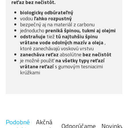
reťaz bez nečistôt.
biologicky odbúrateľný
vodou
ľahko rozpustný
bezpečný aj na materiál z carbonu
jednoducho
preniká špinou, tukmi aj olejmi
odstraňuje
tiež
tú najtuhšiu špinu
vrátane vode odolných mazív a oleja
,
ktoré zanechávajú voskovú vrstvu
zanecháva reťaz
absolútne
bez nečistôt
je možné použiť
na všetky typy reťazí
vrátane reťazí
s gumovým tesniacimi
krúžkami
Podobné
Akčná
Odporúčame
Novinky