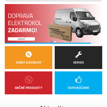
DOPRAVA
ELEKTROKOL
ZADARMO!
ZOBRAZIŤ
ZĽAVY A BONUSY
SERVIS
AKČNÉ PRODUKTY
ODPORÚČAME