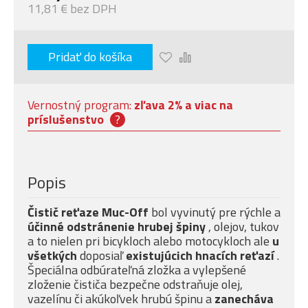
11,81 € bez DPH
Pridať do košíka
Vernostný program:
zľava 2% a viac na
príslušenstvo
?
Popis
Čistič reťaze Muc-Off
bol vyvinutý pre rýchle a
účinné odstránenie hrubej špiny
, olejov, tukov
a to nielen pri bicykloch alebo motocykloch ale
u
všetkých
doposiaľ
existujúcich hnacích reťazí
.
Špeciálna odbúrateľná zložka a vylepšené
zloženie čističa bezpečne odstraňuje olej,
vazelínu či akúkoľvek hrubú špinu a
zanecháva