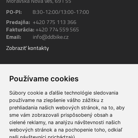
Moravská Nová Ves, 691 55
PO-PI:
8:30-12:00/13:00-17:00
Predajňa:
+420 775 113 366
Fakturácia:
+420 774 559 565
Email:
info@ddbike.cz
Zobraziť kontakty
Facebook
Youtube
Instagram
Používame cookies
Súbory cookie a ďalšie technológie sledovania
používame na zlepšenie vášho zážitku z
prehliadania našich webových stránok, na to, aby
sme vám zobrazovali prispôsobený obsah a
VIP servis
Testovacia trať
cielené reklamy, na analýzu návštevnosti našich
na zakúpené
možnosť vyskúšať si
webových stránok a na pochopenie toho, odkiaľ
elektrobicykle
elektrobicykle
naši návštevníci prichádzajú.