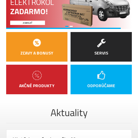
ELEKTROKOL
ZADARMO!
ZOBRAZIŤ
ZĽAVY A BONUSY
SERVIS
AKČNÉ PRODUKTY
ODPORÚČAME
Aktuality