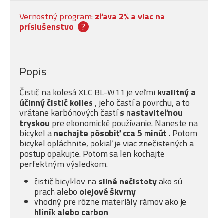
Vernostný program:
zľava 2% a viac na
príslušenstvo
?
Popis
Čistič na kolesá XLC BL-W11 je veľmi
kvalitný a
účinný čistič kolies
, jeho častí a povrchu, a to
vrátane karbónových častí
s nastaviteľnou
tryskou
pre ekonomické používanie. Naneste na
bicykel a
nechajte pôsobiť cca 5 minút
. Potom
bicykel opláchnite, pokiaľ je viac znečistených a
postup opakujte. Potom sa len kochajte
perfektným výsledkom.
čistič bicyklov na
silné nečistoty
ako sú
prach alebo
olejové škvrny
vhodný pre rôzne materiály rámov ako je
hliník alebo carbon