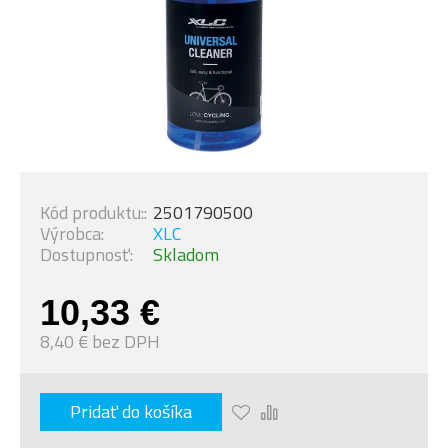
Kód produktu::
2501790500
Výrobca:
XLC
Dostupnosť:
Skladom
10,33 €
8,40 € bez DPH
Pridať do košíka