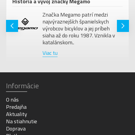
História a vývoj značky Megamo
Značka Megamo patrí medzi
najvýraznejších španielskych
výrobcov bicyklov a jej príbeh
siaha až do roku 1987. Vznikla v
katalánskom..
Viac tu
Informácie
O nás
Predajňa
Aktuality
Na stiahnutie
Doprava