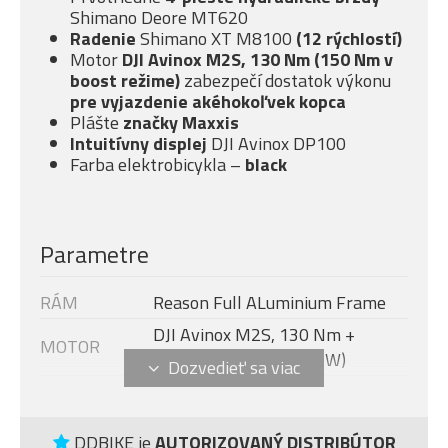
Shimano Deore MT620
Radenie
Shimano XT M8100
(12 rýchlostí)
Motor
DJI Avinox M2S, 130 Nm (150 Nm v
boost režime)
zabezpečí dostatok výkonu
pre vyjazdenie akéhokoľvek kopca
Plášte
značky Maxxis
Intuitívny displej
DJI Avinox DP100
Farba elektrobicykla –
black
Parametre
RÁM
Reason Full ALuminium Frame
DJI Avinox M2S, 130 Nm +
MOTOR
boost - 150 Nm (1300 W)
Veľkosť rámu
XL
DISPLEJ
DJI AVINOX DP100
DDBIKE je
AUTORIZOVANÝ DISTRIBÚTOR