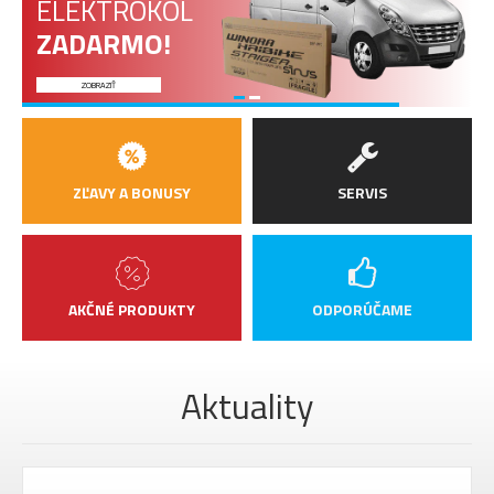
ELEKTROKOL
ZADARMO!
ZOBRAZIŤ
ZĽAVY A BONUSY
SERVIS
AKČNÉ PRODUKTY
ODPORÚČAME
Aktuality