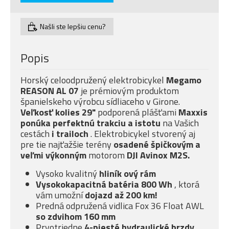
Našli ste lepšiu cenu?
Popis
Horský celoodpružený elektrobicykel
Megamo
REASON AL 07
je prémiovým produktom
španielskeho výrobcu sídliaceho v Girone.
Veľkosť kolies 29"
podporená plášťami
Maxxis
ponúka
perfektnú trakciu a istotu
na Vašich
cestách
i trailoch
. Elektrobicykel stvorený aj
pre tie najťažšie terény
osadené špičkovým a
veľmi
výkonným
motorom
DJI Avinox M2S.
Vysoko kvalitný
hliník
ový rám
Vysokokapacitná batéria 800 Wh
, ktorá
vám umožní
dojazd až 200 km!
Predná odpružená vidlica Fox 36 Float AWL
so
zdvihom 160 mm
Prvotriedne
4-piesté
hydraulické brzdy