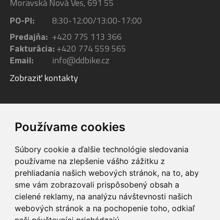
Moravská Nová Ves, 691 55
PO-PI:
8:30-12:00/13:00-17:00
Predajňa:
+420 775 113 366
Fakturácia:
+420 774 559 565
Email:
info@ddbike.cz
Zobraziť kontakty
Facebook
Youtube
Instagram
Používame cookies
Súbory cookie a ďalšie technológie sledovania
používame na zlepšenie vášho zážitku z
prehliadania našich webových stránok, na to, aby
sme vám zobrazovali prispôsobený obsah a
VIP servis
Testovacia trať
cielené reklamy, na analýzu návštevnosti našich
na zakúpené
možnosť vyskúšať si
webových stránok a na pochopenie toho, odkiaľ
elektrobicykle
elektrobicykle
naši návštevníci prichádzajú.