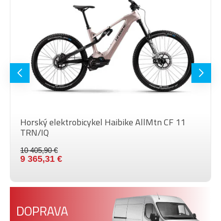
MAX.
HMOTNOSŤ
120 kg
JAZDCA
VEĽKOSŤ
29"
KOLIES
Barva
Black, Black
Horský elektrobicykel Haibike AllMtn CF 11
TRN/IQ
10 405,90 €
9 365,31 €
DOPRAVA