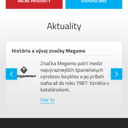
AKČNÉ PRODUKTY
ODPORÚČAME
seat post
PEDÁLE
bez pedálů
MAX.
Aktuality
HMOTNOSŤ
120 kg
JAZDCA
VEĽKOSŤ
29"
História a vývoj značky Megamo
KOLIES
Barva
Black, Black
Značka Megamo patrí medzi
najvýraznejších španielskych
výrobcov bicyklov a jej príbeh
siaha až do roku 1987. Vznikla v
katalánskom..
Viac tu