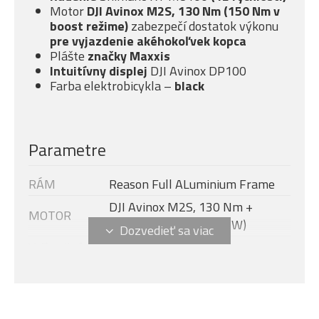
Motor
DJI Avinox M2S, 130 Nm (150 Nm v
boost režime)
zabezpečí dostatok výkonu
pre vyjazdenie akéhokoľvek kopca
Plášte
značky Maxxis
Intuitívny displej
DJI Avinox DP100
Farba elektrobicykla –
black
Parametre
RÁM
Reason Full ALuminium Frame
DJI Avinox M2S, 130 Nm +
MOTOR
boost - 150 Nm (1300 W)
Veľkosť rámu
L
DISPLEJ
DJI AVINOX DP100
Modelový rok
2027
BATÉRIE
DJI AVINOX 800 Wh