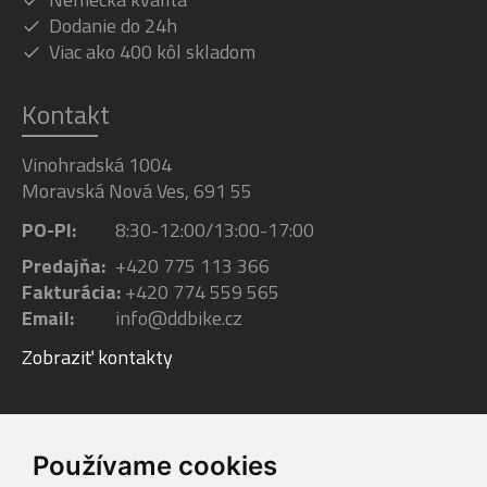
Dodanie do 24h
Viac ako 400 kôl skladom
Kontakt
Vinohradská 1004
Moravská Nová Ves, 691 55
PO-PI:
8:30-12:00/13:00-17:00
Predajňa:
+420 775 113 366
Fakturácia:
+420 774 559 565
Email:
info@ddbike.cz
Zobraziť kontakty
Facebook
Youtube
Instagram
Používame cookies