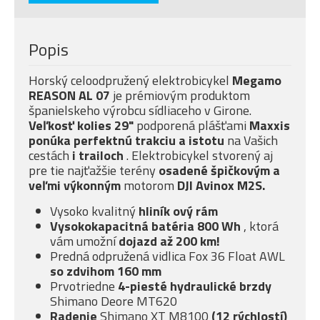
Popis
Horský celoodpružený elektrobicykel
Megamo
REASON AL 07
je prémiovým produktom
španielskeho výrobcu sídliaceho v Girone.
Veľkosť kolies 29"
podporená plášťami
Maxxis
ponúka
perfektnú trakciu a istotu
na Vašich
cestách
i trailoch
. Elektrobicykel stvorený aj
pre tie najťažšie terény
osadené špičkovým a
veľmi
výkonným
motorom
DJI Avinox M2S.
Vysoko kvalitný
hliník
ový rám
Vysokokapacitná batéria 800 Wh
, ktorá
vám umožní
dojazd až 200 km!
Predná odpružená vidlica Fox 36 Float AWL
so
zdvihom 160 mm
Prvotriedne
4-piesté
hydraulické brzdy
Shimano Deore MT620
Radenie
Shimano XT M8100
(12 rýchlostí)