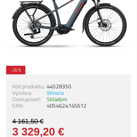
-20 %
Kód produktu::
44528350
Výrobca:
Winora
Dostupnosť:
Skladom
EAN:
4054624145612
4 161,50 €
3 329,20 €