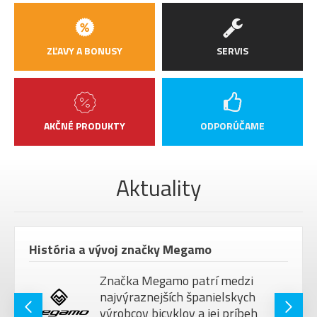
ZADNÉ
Spanninga Aerline 2.0 Brake
SVETLO
ZĽAVY A BONUSY
SERVIS
NOSIČ
system carrier, MIK
BLATNÍKY
Curana Apollo 70, hliník
STOJAN
Ursus Mooi, nastaviteľný
AKČNÉ PRODUKTY
ODPORÚČAME
HMOTNOSŤ
MAX.
HMOTNOSŤ
150 kg
Aktuality
JAZDCA
VEĽKOSŤ
27.5"
KOLIES
História a vývoj značky Megamo
Značka Megamo patrí medzi
najvýraznejších španielskych
výrobcov bicyklov a jej príbeh