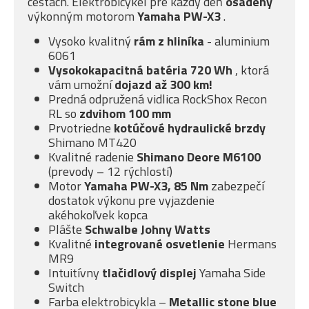
cestách. Elektrobicykel pre každý deň
osadený
výkonným motorom
Yamaha PW-X3
.
Vysoko kvalitný
rám z hliníka
- aluminium
6061
Vysokokapacitná batéria 720 Wh
, ktorá
vám umožní
dojazd až 300 km!
Predná odpružená vidlica RockShox Recon
RL so
zdvihom 100 mm
Prvotriedne
kotúčové
hydraulické brzdy
Shimano MT420
Kvalitné radenie
Shimano Deore M6100
(prevody – 12 rýchlostí)
Motor
Yamaha PW-X3, 85 Nm
zabezpečí
dostatok výkonu pre vyjazdenie
akéhokoľvek kopca
Plášte
Schwalbe Johny Watts
Kvalitné
integrované osvetlenie
Hermans
MR9
Intuitívny
tlačidlový displej
Yamaha Side
Switch
Farba elektrobicykla –
Metallic stone blue