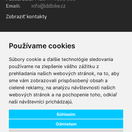
Email:
info@ddbike.cz
Zobraziť kontakty
Facebook
Youtube
Instagram
Používame cookies
Súbory cookie a ďalšie technológie sledovania
používame na zlepšenie vášho zážitku z
prehliadania našich webových stránok, na to, aby
sme vám zobrazovali prispôsobený obsah a
VIP servis
Testovacia trať
cielené reklamy, na analýzu návštevnosti našich
na zakúpené
možnosť vyskúšať si
webových stránok a na pochopenie toho, odkiaľ
elektrobicykle
elektrobicykle
naši návštevníci prichádzajú.
Doprava ZADARMO
Dodanie do 24h
pre objednávky nad
tovar skladom pri
74,00 €
objednaní do 14:00
Súhlasím
Odmietam