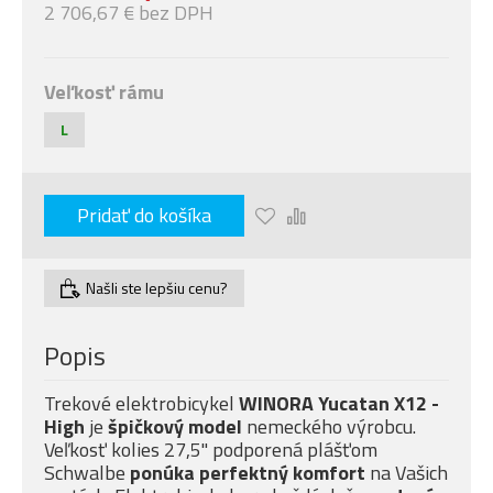
2 706,67 € bez DPH
Veľkosť rámu
L
Pridať do košíka
Našli ste lepšiu cenu?
Popis
Trekové elektrobicykel
WINORA Yucatan X12 -
High
je
špičkový model
nemeckého výrobcu.
Veľkosť kolies 27,5" podporená plášťom
Schwalbe
ponúka
perfektný komfort
na Vašich