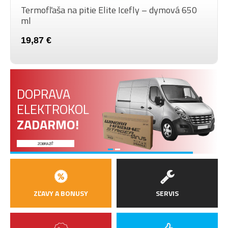
Termofľaša na pitie Elite Icefly –⁠ dymová 650
ml
19,87 €
DOPRAVA
ELEKTROKOL
ZADARMO!
ZOBRAZIŤ
ZĽAVY A BONUSY
SERVIS