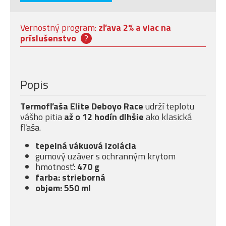
Vernostný program:
zľava 2% a viac na
príslušenstvo
?
Popis
Termofľaša Elite Deboyo Race
udrží teplotu
vášho pitia
až o 12 hodín dlhšie
ako klasická
fľaša.
tepelná vákuová izolácia
gumový uzáver s ochranným krytom
hmotnosť:
470 g
farba: strieborná
objem: 550 ml