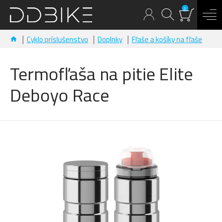
0
Cyklo príslušenstvo
Doplnky
Fľaše a košíky na fľaše
Termofľaša na pitie Elite
Deboyo Race