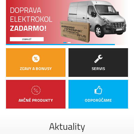
DOPRAVA
ELEKTROKOL
ZADARMO!
ZOBRAZIŤ
ZĽAVY A BONUSY
SERVIS
AKČNÉ PRODUKTY
ODPORÚČAME
Aktuality