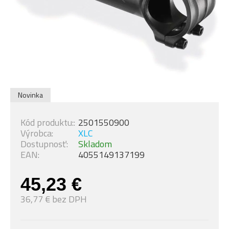
Novinka
Kód produktu::
2501550900
Výrobca:
XLC
Dostupnosť:
Skladom
EAN:
4055149137199
45,23 €
36,77 € bez DPH