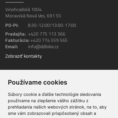
Vinohradská 1004
Moravská Nová Ves, 691 55
PO-PI:
8:30-12:00/13:00-17:00
Predajňa:
+420 775 113 366
Fakturácia:
+420 774 559 565
Email:
info@ddbike.cz
Zobraziť kontakty
Facebook
Youtube
Instagram
Používame cookies
Súbory cookie a ďalšie technológie sledovania
používame na zlepšenie vášho zážitku z
prehliadania našich webových stránok, na to, aby
sme vám zobrazovali prispôsobený obsah a
VIP servis
Testovacia trať