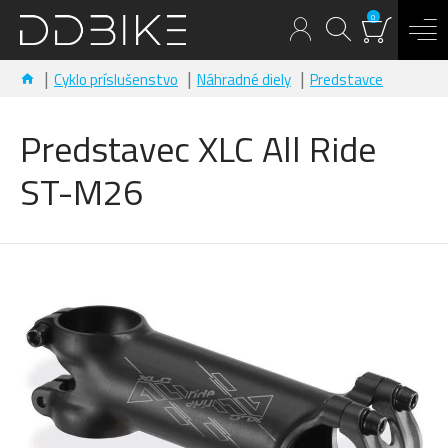
0
Cyklo príslušenstvo
Náhradné diely
Predstavce
Predstavec XLC All Ride
ST-M26