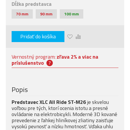
Dĺžka predstavca
70 mm
90 mm
100 mm
Pridať do košíka
Vernostný program:
zľava 2% a viac na
príslušenstvo
?
Popis
Predstavec XLC All Ride ST-M26
je skvelou
voľbou pre tých, ktorí ocenia istotu a presné
ovládanie na elektrobicykli. Moderné 3D kované
prevedenie z ľahkej hliníkovej zliatiny zaisťuje
vysokú pevnosť a nízku hmotnosť. Vďaka uhlu