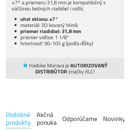
±7° a priemeru 31,8 mm je kompatibilný s
väčšinou bežných riadidiel i vidlíc.
uhol sklonu: ±7°
materiál: 3D kovaný hliník
priemer riadidiel: 31,8 mm
priemer vidlice: 1 1/8"
hmotnosť: 90-105 g (podľa dĺžky)
Haibike Morava je
AUTORIZOVANÝ
DISTRIBÚTOR
značky XLC!
Podobné
Akčná
Odporúčame
Novinky
produkty
ponuka