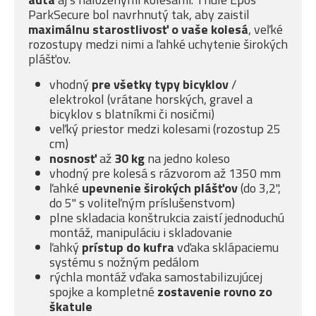
ParkSecure bol navrhnutý tak, aby zaistil
maximálnu starostlivosť o vaše kolesá
, veľké
rozostupy medzi nimi a ľahké uchytenie širokých
plášťov.
vhodný
pre všetky typy bicyklov
/
elektrokol (vrátane horských, gravel a
bicyklov s blatníkmi či nosičmi)
veľký priestor medzi kolesami (rozostup 25
cm)
nosnosť
až
30 kg
na jedno koleso
vhodný pre kolesá s rázvorom až 1350 mm
ľahké
upevnenie širokých plášťov
(do 3,2",
do 5" s voliteľným príslušenstvom)
plne skladacia konštrukcia zaistí jednoduchú
montáž, manipuláciu i skladovanie
ľahký
prístup do kufra
vďaka sklápaciemu
systému s nožným pedálom
rýchla montáž vďaka samostabilizujúcej
spojke a kompletné
zostavenie rovno zo
škatule