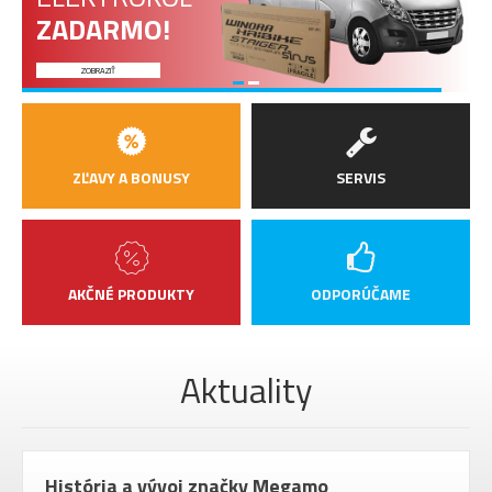
ZADARMO!
ZOBRAZIŤ
ZĽAVY A BONUSY
SERVIS
AKČNÉ PRODUKTY
ODPORÚČAME
Aktuality
História a vývoj značky Megamo