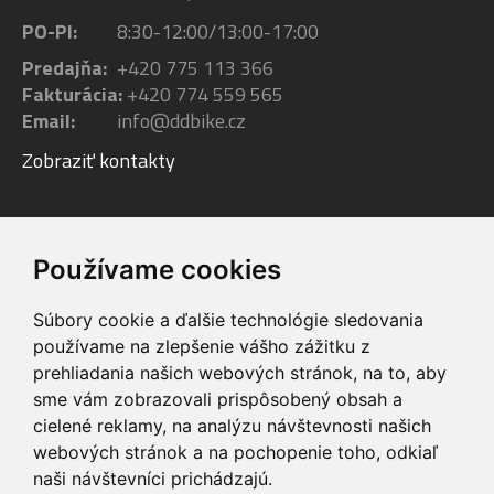
PO-PI:
8:30-12:00/13:00-17:00
Predajňa:
+420 775 113 366
Fakturácia:
+420 774 559 565
Email:
info@ddbike.cz
Zobraziť kontakty
Facebook
Youtube
Instagram
Používame cookies
Súbory cookie a ďalšie technológie sledovania
používame na zlepšenie vášho zážitku z
prehliadania našich webových stránok, na to, aby
sme vám zobrazovali prispôsobený obsah a
VIP servis
Testovacia trať
cielené reklamy, na analýzu návštevnosti našich
na zakúpené
možnosť vyskúšať si
webových stránok a na pochopenie toho, odkiaľ
elektrobicykle
elektrobicykle
naši návštevníci prichádzajú.
Doprava ZADARMO
Dodanie do 24h