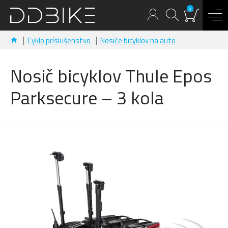
0
Cyklo príslušenstvo
Nosiče bicyklov na auto
Nosič bicyklov Thule Epos
Parksecure – 3 kola