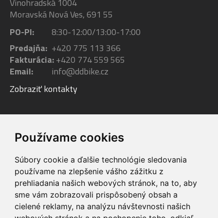
Vinohradská 1004
Moravská Nová Ves, 691 55
PO-PI:
8:30-12:00/13:00-17:00
Predajňa:
+420 775 113 366
Fakturácia:
+420 774 559 565
Email:
info@ddbike.cz
Zobraziť kontakty
Facebook
Youtube
Instagram
Používame cookies
Súbory cookie a ďalšie technológie sledovania
používame na zlepšenie vášho zážitku z
prehliadania našich webových stránok, na to, aby
sme vám zobrazovali prispôsobený obsah a
VIP servis
Testovacia trať
cielené reklamy, na analýzu návštevnosti našich
na zakúpené
možnosť vyskúšať si
webových stránok a na pochopenie toho, odkiaľ