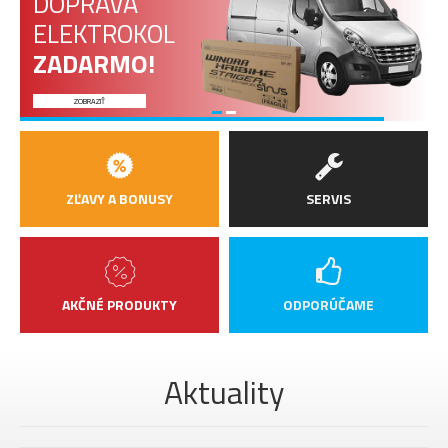
DOPRAVA
ELEKTROKOL
ZADARMO!
ZOBRAZIŤ
ZĽAVY A BONUSY
SERVIS
AKČNÉ PRODUKTY
ODPORÚČAME
Aktuality