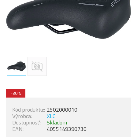
-30 %
Kód produktu::
2502000010
Výrobca:
XLC
Dostupnosť:
Skladom
EAN:
4055149390730