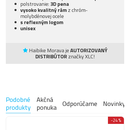
polstrovanie:
3D pena
vysoko kvalitný rám
z chróm-
molybdénovej ocele
s
reflexným logom
unisex
Haibike Morava je
AUTORIZOVANÝ
DISTRIBÚTOR
značky XLC!
Podobné
Akčná
Odporúčame
Novinky
produkty
ponuka
-24 %