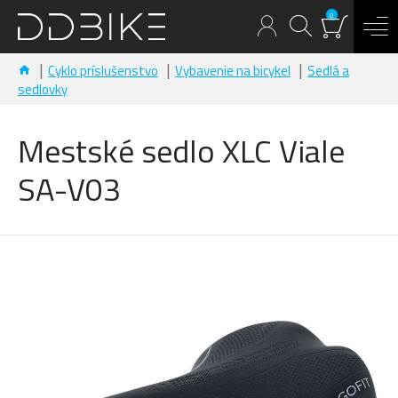
0
Cyklo príslušenstvo
Vybavenie na bicykel
Sedlá a
sedlovky
Mestské sedlo XLC Viale
SA-V03