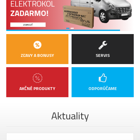
ELEKTROKOL
ZADARMO!
ZOBRAZIŤ
ZĽAVY A BONUSY
SERVIS
AKČNÉ PRODUKTY
ODPORÚČAME
Aktuality