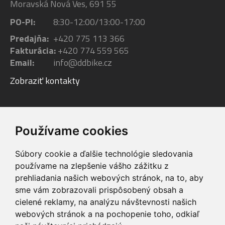
Moravská Nová Ves, 691 55
PO-PI:
8:30-12:00/13:00-17:00
Predajňa:
+420 775 113 366
Fakturácia:
+420 774 559 565
Email:
info@ddbike.cz
Zobraziť kontakty
Facebook
Youtube
Instagram
Používame cookies
Súbory cookie a ďalšie technológie sledovania
používame na zlepšenie vášho zážitku z
prehliadania našich webových stránok, na to, aby
sme vám zobrazovali prispôsobený obsah a
VIP servis
Testovacia trať
cielené reklamy, na analýzu návštevnosti našich
na zakúpené
možnosť vyskúšať si
webových stránok a na pochopenie toho, odkiaľ
elektrobicykle
elektrobicykle