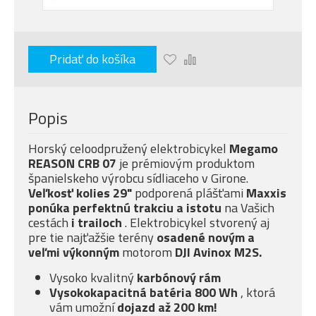
Pridať do košíka
Popis
Horský celoodpružený elektrobicykel
Megamo
REASON CRB 07
je prémiovým produktom
španielskeho výrobcu sídliaceho v Girone.
Veľkosť kolies 29"
podporená plášťami
Maxxis
ponúka
perfektnú trakciu a istotu
na Vašich
cestách
i trailoch
. Elektrobicykel stvorený aj
pre tie najťažšie terény
osadené novým a
veľmi
výkonným
motorom
DJI Avinox M2S.
Vysoko kvalitný
karbónový rám
Vysokokapacitná batéria 800 Wh
, ktorá
vám umožní
dojazd až 200 km!