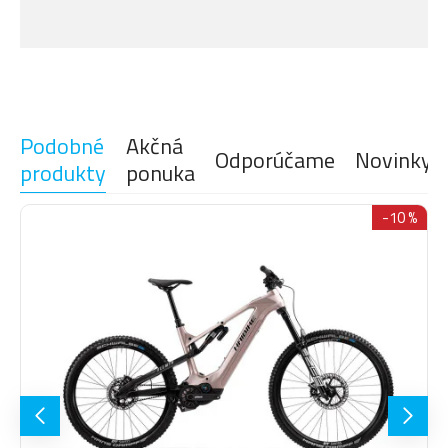
DISPLEJ
DJI AVINOX DP100
Modelový rok
2027
BATÉRIE
DJI AVINOX 800 Wh
NABÍJAČKA
DJI AVINOX 4A Charger
Podobné
Akčná
Odporúčame
Novinky
Fox 36 Float AWL HD, vzduch,
VIDLICE
produkty
ponuka
160mm
Fox Float Rhythm, Evol LV,
-10 %
TLMIČ
210x55 mm, vzduch, 160 mm
Shimano XT M8100 Shadow
RADENIE
Plus, 12-rýchlosťou
RADIACA
Shimano XT M8100, Trigger
PÁČKA
Switch
KAZETOVÝ
Shimano XT M8100, 10-51
PASTOREK
zubov
(ZADNÝ)