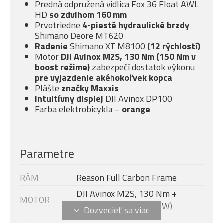
Predná odpružená vidlica Fox 36 Float AWL
HD
so
zdvihom 160 mm
Prvotriedne
4-piesté
hydraulické brzdy
Shimano Deore MT620
Radenie
Shimano XT M8100
(12 rýchlostí)
Motor
DJI Avinox M2S, 130 Nm (150 Nm v
boost režime)
zabezpečí dostatok výkonu
pre vyjazdenie akéhokoľvek kopca
Plášte
značky Maxxis
Intuitívny displej
DJI Avinox DP100
Farba elektrobicykla –
orange
Parametre
RÁM
Reason Full Carbon Frame
DJI Avinox M2S, 130 Nm +
MOTOR
boost - 150 Nm (1300 W)
Veľkosť rámu
XL