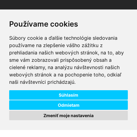
Facebook
Youtube
Instagram
Používame cookies
Súbory cookie a ďalšie technológie sledovania
používame na zlepšenie vášho zážitku z
prehliadania našich webových stránok, na to, aby
sme vám zobrazovali prispôsobený obsah a
VIP servis
Testovacia trať
cielené reklamy, na analýzu návštevnosti našich
na zakúpené
možnosť vyskúšať si
webových stránok a na pochopenie toho, odkiaľ
elektrobicykle
elektrobicykle
naši návštevníci prichádzajú.
Doprava ZADARMO
Dodanie do 24h
pre objednávky nad
tovar skladom pri
74,00 €
objednaní do 14:00
Súhlasím
Odmietam
Zmeniť moje nastavenia
Copyright © 2026 DD PNEU s.r.o. Všetky práva vyhradené.
bb9
Designed by