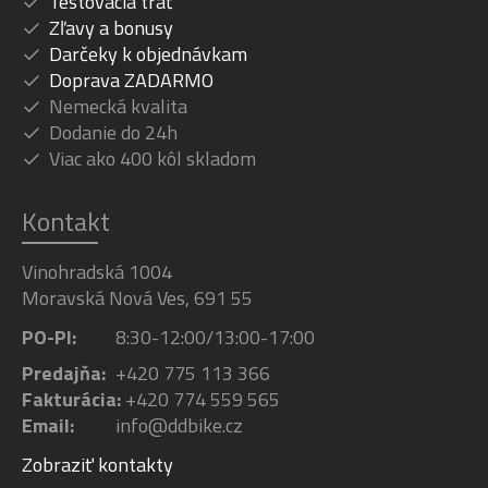
Testovacia trať
Zľavy a bonusy
Darčeky k objednávkam
Doprava ZADARMO
Nemecká kvalita
Dodanie do 24h
Viac ako 400 kôl skladom
Kontakt
Vinohradská 1004
Moravská Nová Ves, 691 55
PO-PI:
8:30-12:00/13:00-17:00
Predajňa:
+420 775 113 366
Fakturácia:
+420 774 559 565
Email:
info@ddbike.cz
Zobraziť kontakty