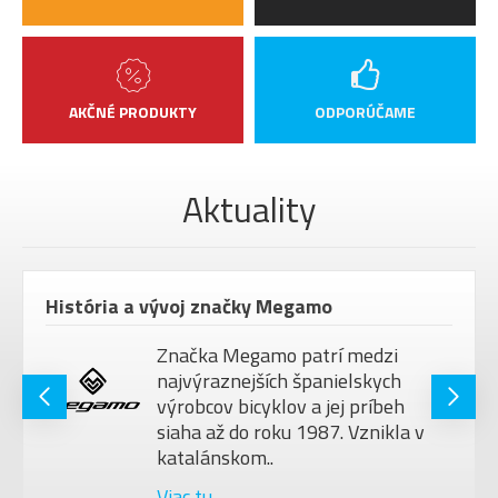
Sweep
GRIPY
Megamo grips
PREDSTAVEC
Satori URSA 35 x 35 mm
SEDLO
Fizik Terra Aidon X5
AKČNÉ PRODUKTY
ODPORÚČAME
teleskopická sedlovka Megamo
SEDLOVKA
31,6mm
Aktuality
PEDÁLE
bez pedálů
MAX.
HMOTNOSŤ
120 kg
JAZDCA
História a vývoj značky Megamo
VEĽKOSŤ
29"
Značka Megamo patrí medzi
KOLIES
najvýraznejších španielskych
Barva
Orange, Amber Orange
výrobcov bicyklov a jej príbeh
siaha až do roku 1987. Vznikla v
katalánskom..
Viac tu