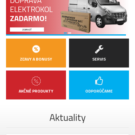
DOPRAVA
ELEKTROK
ZADARMO!
ZOBRAZIŤ
ZĽAVY A BONUSY
SERVIS
AKČNÉ PRODUKTY
ODPORÚČAME
Aktuality