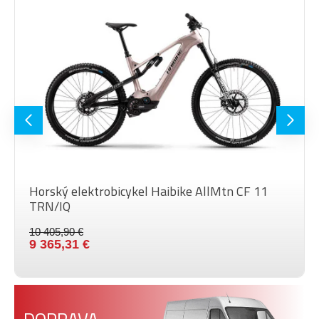
teleskopická sedlovka Megamo
SEDLOVKA
31,6mm
PEDÁLE
bez pedálů
MAX.
HMOTNOSŤ
120 kg
JAZDCA
VEĽKOSŤ
29"
KOLIES
Barva
Garnet UD, Garnet UD
Horský elektrobicykel Haibike AllMtn CF 11
TRN/IQ
10 405,90 €
9 365,31 €