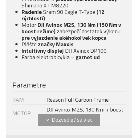
Shimano XT M8220
Radenie
Sram 90 Eagle T-Type
(12
rýchlostí)
Motor
DJI Avinox M2S, 130 Nm (150 Nm v
boost režime)
zabezpečí dostatok výkonu
pre vyjazdenie akéhokoľvek kopca
Plášte
značky Maxxis
Intuitívny displej
DJI Avinox DP100
Farba elektrobicykla –
garnet ud
Parametre
RÁM
Reason Full Carbon Frame
DJI Avinox M2S, 130 Nm + boost
MOTOR
- 150 Nm (1300 W)
Veľkosť rámu
XL
DISPLEJ
DJI AVINOX DP100