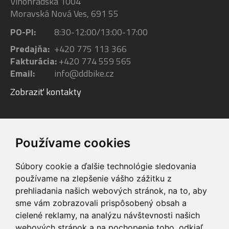
Vinohradská 1004
Moravská Nová Ves, 691 55
PO-PI:
8:30-12:00/13:00-17:00
Predajňa:
+420 775 113 366
Fakturácia:
+420 774 559 565
Email:
info@ddbike.cz
Zobraziť kontakty
Facebook
Youtube
Instagram
Používame cookies
Súbory cookie a ďalšie technológie sledovania
používame na zlepšenie vášho zážitku z
prehliadania našich webových stránok, na to, aby
sme vám zobrazovali prispôsobený obsah a
VIP servis
Testovacia trať
cielené reklamy, na analýzu návštevnosti našich
na zakúpené
možnosť vyskúšať si
webových stránok a na pochopenie toho, odkiaľ