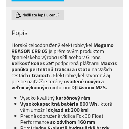
Našli ste lepšiu cenu?
Popis
Horský celoodpružený elektrobicykel
Megamo
REASON CRB 05
je prémiovým produktom
španielskeho výrobcu sídliaceho v Girone.
Veľkosť kolies 29"
podporená plášťami
Maxxis
ponúka
perfektnú trakciu a istotu
na Vašich
cestách
i trailoch
. Elektrobicykel stvorený aj
pre tie najťažšie terény
osadené novým a
veľmi
výkonným
motorom
DJI Avinox M2S.
Vysoko kvalitný
karbónový rám
Vysokokapacitná batéria 800 Wh
, ktorá
vám umožní
dojazd až 200 km!
Predná odpružená vidlica Fox 38 Float
Performance
so
zdvihom 160 mm
Prvotriedne
4-piesté
hydraulické brzdy