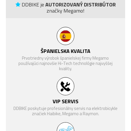
DDBIKE je
AUTORIZOVANÝ DISTRIBÚTOR
Modelový rok
2027
značky Megamo!
BATÉRIE
DJI AVINOX 800 Wh
NABÍJAČKA
DJI AVINOX 4A Charger
FOX 38 Float Factory E-Bike
VIDLICE
Optimized, vzduch, 160 mm,
ŠPANIELSKA KVALITA
Grip X2
Prvotriedny výrobok španielskej firmy Megamo
FOX Float X Kashima, vzduch,
TLMIČ
používajúci najnovšie Hi-Tech technológie najvyššej
160 mm
kvality.
Sram Eagle 90 T-Type, 12-
RADENIE
rýchlosťou
RADIACA
Sram Eagle 90 T-TYPE
PÁČKA
VIP SERVIS
DDBIKE poskytuje profesionálny servis na elektrobicykle
KAZETOVÝ
značiek Haibike, Megamo a Raymon.
PASTOREK
Sram XS-1270 T-TYPE 10-52T
(ZADNÝ)