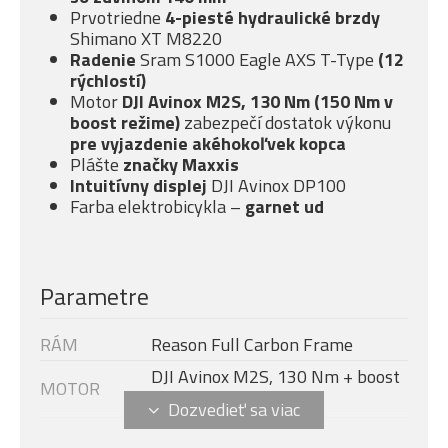
Prvotriedne
4-piesté
hydraulické brzdy
Shimano XT M8220
Radenie
Sram S1000 Eagle AXS T-Type
(12
rýchlostí)
Motor
DJI Avinox M2S, 130 Nm (150 Nm v
boost režime)
zabezpečí dostatok výkonu
pre vyjazdenie akéhokoľvek kopca
Plášte
značky Maxxis
Intuitívny displej
DJI Avinox DP100
Farba elektrobicykla –
garnet ud
Parametre
RÁM
Reason Full Carbon Frame
DJI Avinox M2S, 130 Nm + boost
MOTOR
- 150 Nm (1300 W)
Veľkosť rámu
XL