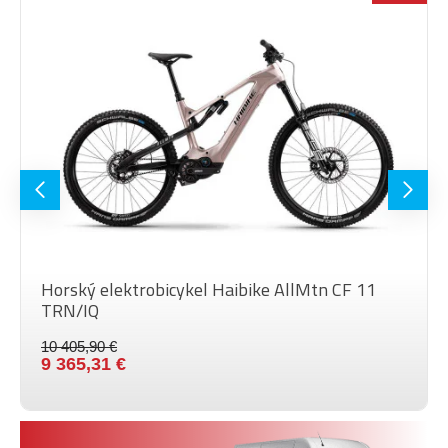
teleskopická sedlovka Fox
SEDLOVKA
Transfer Factory Kashima
31,6mm
PEDÁLE
bez pedálů
MAX.
HMOTNOSŤ
120 kg
JAZDCA
VEĽKOSŤ
29"
KOLIES
Barva
Garnet UD, Garnet UD
Horský elektrobicykel Haibike AllMtn CF 11
TRN/IQ
10 405,90 €
9 365,31 €