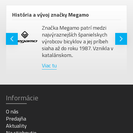
História a vývoj značky Megamo
Značka Megamo patrí medzi
najvýraznejších španielskych
výrobcov bicyklov a jej príbeh
siaha až do roku 1987. Vznikla v
katalánskom..
Viac tu
Informácie
O nás
Predajňa
Aktuality
Na stiahnutie