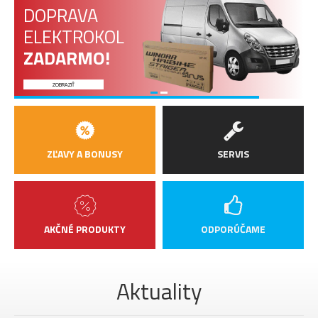
DOPRAVA
ELEKTROKOL
ZADARMO!
ZOBRAZIŤ
ZĽAVY A BONUSY
SERVIS
AKČNÉ PRODUKTY
ODPORÚČAME
Aktuality