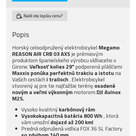
Našli ste lepšiu cenu?
Popis
Horský celoodpružený elektrobicykel
Megamo
REASON AIR CRB 03 AXS
je prémiovým
produktom španielskeho výrobcu sídliaceho v
Girone.
Veľkosť kolies 29"
podporená plášťami
Maxxis ponúka
perfektnú trakciu a istotu
na
Vašich cestách
i trailoch
. Elektrobicykel
stvorený aj pre tie najťažšie terény
osadené
novým a veľmi
výkonným
motorom
DJI Avinox
M2S.
Vysoko kvalitný
karbónový rám
Vysokokapacitná batéria 800 Wh
, ktorá
vám umožní
dojazd až 200 km!
Predná odpružená vidlica FOX 36 SL Factory
so
zdvihom 140 mm