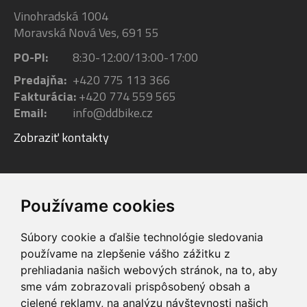
Vinohradská 1004
Moravská Nová Ves, 691 55
PO-PI:
8:30-12:00/13:00-17:00
Predajňa:
+420 775 113 366
Fakturácia:
+420 774 559 565
Email:
info@ddbike.cz
Zobraziť kontakty
Facebook
Youtube
Instagram
Používame cookies
Súbory cookie a ďalšie technológie sledovania
používame na zlepšenie vášho zážitku z
prehliadania našich webových stránok, na to, aby
sme vám zobrazovali prispôsobený obsah a
VIP servis
Testovacia trať
cielené reklamy, na analýzu návštevnosti našich