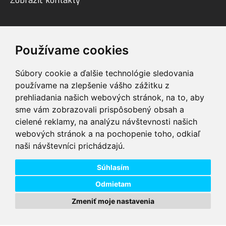
Facebook
Youtube
Instagram
Používame cookies
Súbory cookie a ďalšie technológie sledovania
používame na zlepšenie vášho zážitku z
prehliadania našich webových stránok, na to, aby
sme vám zobrazovali prispôsobený obsah a
VIP servis
Testovacia trať
cielené reklamy, na analýzu návštevnosti našich
na zakúpené
možnosť vyskúšať si
webových stránok a na pochopenie toho, odkiaľ
elektrobicykle
elektrobicykle
naši návštevníci prichádzajú.
Doprava ZADARMO
Dodanie do 24h
pre objednávky nad
tovar skladom pri
74,00 €
objednaní do 14:00
Súhlasím
Odmietam
Zmeniť moje nastavenia
Copyright © 2026 DD PNEU s.r.o. Všetky práva vyhradené.
bb9
Designed by