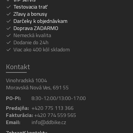
Testovacia trať
Zľavy a bonusy
Darčeky k objednávkam
Doprava ZADARMO
Nemecká kvalita
Dodanie do 24h
Viac ako 400 kôl skladom
Kontakt
Vinohradská 1004
Moravská Nová Ves, 691 55
PO-PI:
8:30-12:00/13:00-17:00
Predajňa:
+420 775 113 366
Fakturácia:
+420 774 559 565
Email:
info@ddbike.cz
Zobraziť kontakty