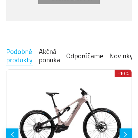
Veľkosť rámu
L
DISPLEJ
DJI AVINOX DP100
Modelový rok
2027
BATÉRIE
DJI AVINOX 800 Wh
NABÍJAČKA
DJI AVINOX 12A Fast Charger
Podobné
Akčná
Odporúčame
Novinky
FOX 36 SL Factory Kashima,
VIDLICE
produkty
ponuka
vzduch, 140mm
FOX Float Factory, Evol LV,
-10 %
TLMIČ
vzduch, 140 mm
Sram XX Eagle T-Type AXS, 12-
RADENIE
rýchlosťou
RADIACA
Sram AXS Pod Ultimate
PÁČKA
KAZETOVÝ
Sram XX Eagle T-Type, 10-52
PASTOREK
zubov