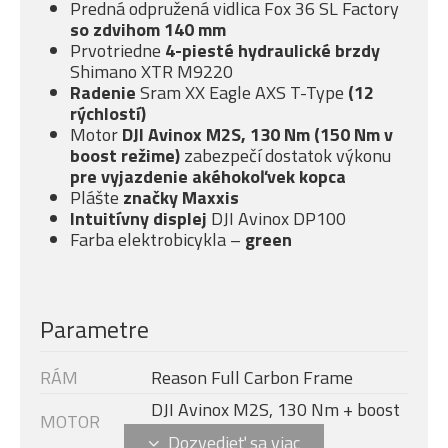
Predná odpružená vidlica Fox 36 SL Factory
so
zdvihom 140 mm
Prvotriedne
4-piesté
hydraulické brzdy
Shimano XTR M9220
Radenie
Sram XX Eagle AXS T-Type
(12
rýchlostí)
Motor
DJI Avinox M2S, 130 Nm (150 Nm v
boost režime)
zabezpečí dostatok výkonu
pre vyjazdenie akéhokoľvek kopca
Plášte
značky Maxxis
Intuitívny displej
DJI Avinox DP100
Farba elektrobicykla –
green
Parametre
RÁM
Reason Full Carbon Frame
DJI Avinox M2S, 130 Nm + boost
MOTOR
- 150 Nm (1300 W)