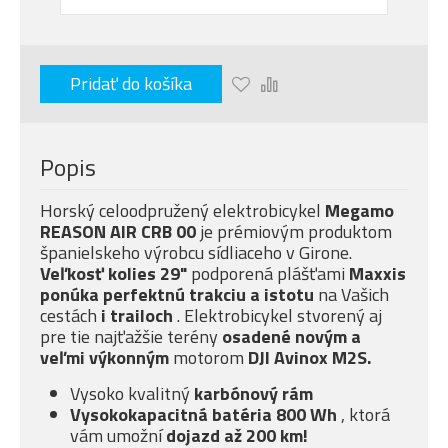
Pridať do košíka
Popis
Horský celoodpružený elektrobicykel
Megamo
REASON AIR CRB 00
je prémiovým produktom
španielskeho výrobcu sídliaceho v Girone.
Veľkosť kolies 29"
podporená plášťami
Maxxis
ponúka
perfektnú trakciu a istotu
na Vašich
cestách
i trailoch
. Elektrobicykel stvorený aj
pre tie najťažšie terény
osadené novým a
veľmi
výkonným
motorom
DJI Avinox M2S.
Vysoko kvalitný
karbónový rám
Vysokokapacitná batéria 800 Wh
, ktorá
vám umožní
dojazd až 200 km!