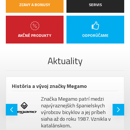
PREDSTAVEC
Satori URSA 35 x 35 mm
ZĽAVY A BONUSY
SERVIS
SEDLO
Fizik Terra Aidon X1
teleskopická sedlovka Fox
SEDLOVKA
Transfer Factory Kashima
AKČNÉ PRODUKTY
ODPORÚČAME
31,6mm
PEDÁLE
bez pedálů
MAX.
Aktuality
HMOTNOSŤ
120 kg
JAZDCA
VEĽKOSŤ
29"
História a vývoj značky Megamo
KOLIES
Barva
Green, Green
Značka Megamo patrí medzi
najvýraznejších španielskych
výrobcov bicyklov a jej príbeh
siaha až do roku 1987. Vznikla v
katalánskom..