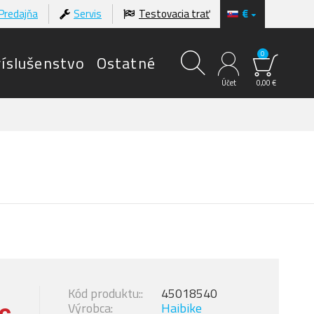
Predajňa
Servis
Testovacia trať
€
0
ríslušenstvo
Ostatné
Účet
0,00 €
Kód produktu::
45018540
Výrobca:
Haibike