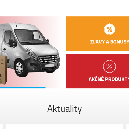
DOPRAVA
ZĽAVY A BONUS
ELEKTROKOL
ZADARMO!
ZOBRAZIŤ
AKČNÉ PRODUKT
Aktuality