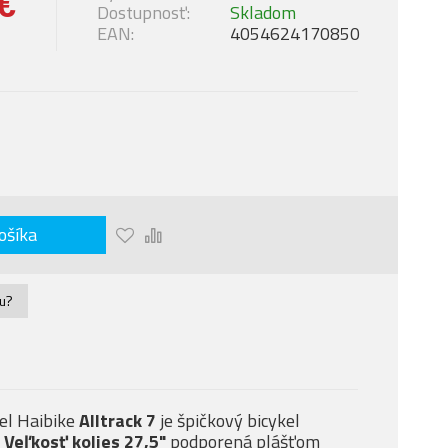
€
Dostupnosť:
Skladom
EAN:
4054624170850
ošíka
nu?
el Haibike
Alltrack 7
je špičkový bicykel
.
Veľkosť kolies 27,5"
podporená plášťom