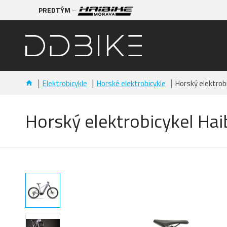
PREDTÝM
–
Elektrobicykle
Horské elektrobicykle
Horský elektrobi
Horský elektrobicykel Haib