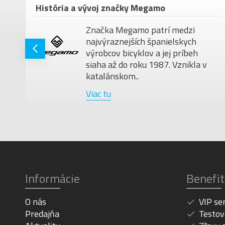
om
História a vývoj značky Megamo
Značka Megamo patrí medzi
najvýraznejších španielskych
ú
výrobcov bicyklov a jej príbeh
siaha až do roku 1987. Vznikla v
katalánskom..
Viac tu
Informácie
Benefit
O nás
VIP se
Predajňa
Testov