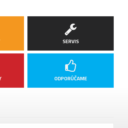
Y
SERVIS
Y
ODPORÚČAME