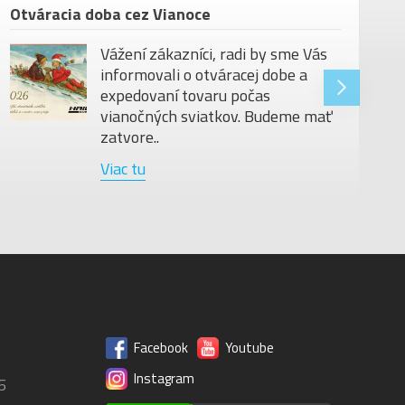
Otváracia doba cez Vianoce
Vážení zákazníci, radi by sme Vás
informovali o otváracej dobe a
expedovaní tovaru počas
vianočných sviatkov. Budeme mať
zatvore..
Viac tu
Facebook
Youtube
Instagram
5