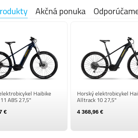
SEDLOVKA
rodukty
Akčná ponuka
Odporúčam
PEDÁLE
HMOTNOSŤ
MAX. HMOTNOSŤ
JAZDCA
VEĽKOSŤ KOLIES
lektrobicykel Haibike
Horský elektrobicykel Hai
 11 ABS 27,5"
Alltrack 10 27,5"
7 €
4 368,96 €