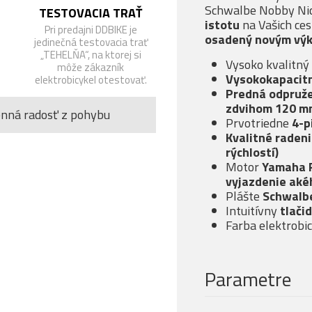
Schwalbe Nobby Ni
TESTOVACIA TRAŤ
istotu
na Vašich ce
Pri predajni DDBIKE je
osadený novým
vý
jedinečná testovacia trať
„TEHELŇA“, na ktorej si
Vysoko kvalitný
môže zákazník
Vysokokapacitn
elektrobicykel otestovať.
Predná odpruže
zdvihom 120 m
enná radosť z pohybu
Prvotriedne
4-p
Kvalitné raden
rýchlostí)
Motor
Yamaha 
vyjazdenie aké
Plášte
Schwalb
Intuitívny
tlačid
Farba elektrobi
Parametre