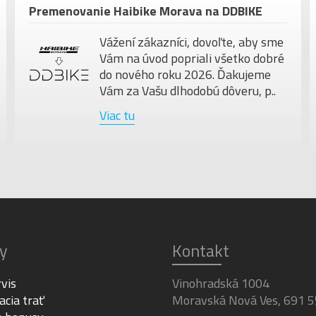
Premenovanie Haibike Morava na DDBIKE
Vážení zákazníci, dovoľte, aby sme
Vám na úvod popriali všetko dobré
do nového roku 2026. Ďakujeme
Vám za Vašu dlhodobú dôveru, p..
Viac tu
y
Kontakt
rvis
Vinohradská 1004
acia trať
Moravská Nová Ves, 691 5