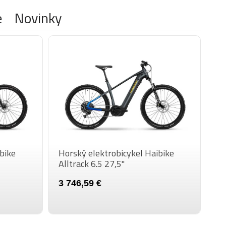
fľaše
patentný, 34.9 mm, hliník
e
Novinky
Freeridepedal mit Reflektor, hliník
150 kg
27.5"
bike
Horský elektrobicykel Haibike
Alltrack 6.5 27,5"
3 746,59 €