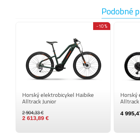
Podobné p
-10 %
Horský elektrobicykel Haibike
Horský e
Alltrack Junior
Alltrack
2 904,33 €
4 995,4
2 613,89 €