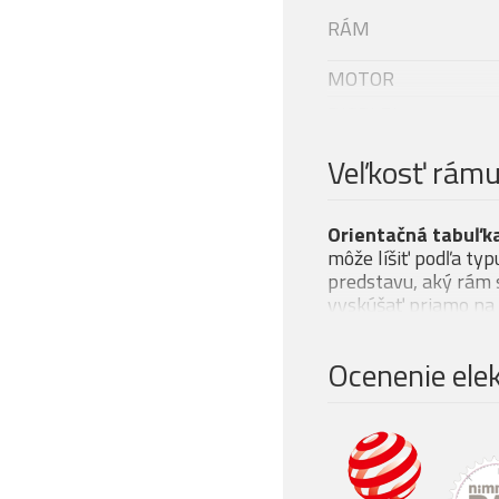
RÁM
MOTOR
DISPLEJ
Modelový rok
Veľkosť rám
BATÉRIE
NABÍJAČKA
Orientačná tabuľka
VIDLICE
môže líšiť podľa typ
predstavu, aký rám s
RADENIE
vyskúšať priamo na 
RADIACA PÁČKA
KAZETOVÝ
Ocenenie elek
PASTOREK (ZADNÝ)
REŤAZ
PREVODNÍK
BRZDOVÁ PÁČKA