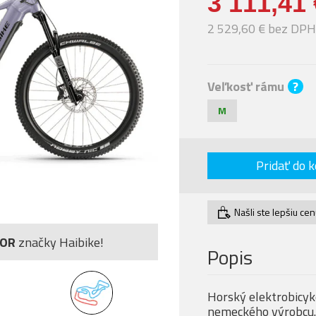
3 111,41 
2 529,60 € bez DPH
Veľkosť rámu
?
M
Pridať do k
Našli ste lepšiu ce
TOR
značky Haibike!
Popis
Horský elektrobicyk
nemeckého výrobcu