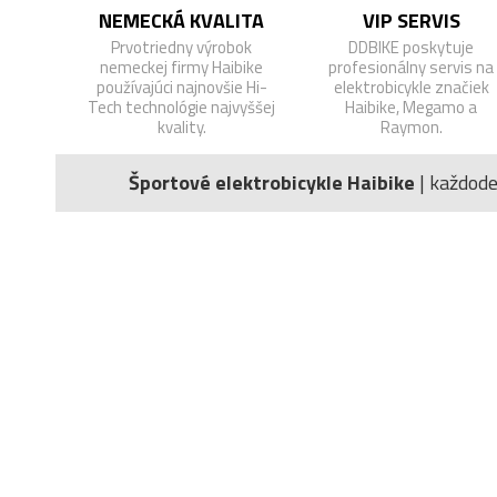
NEMECKÁ KVALITA
VIP SERVIS
Prvotriedny výrobok
DDBIKE poskytuje
nemeckej firmy Haibike
profesionálny servis na
používajúci najnovšie Hi-
elektrobicykle značiek
Tech technológie najvyššej
Haibike, Megamo a
kvality.
Raymon.
Športové elektrobicykle Haibike
| každod