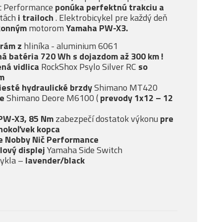
c Performance
ponúka
perfektnú trakciu a
stách
i
trailoch
. Elektrobicykel pre každý deň
konným
motorom
Yamaha PW-X3.
rám z
hliníka - aluminium 6061
á batéria 720 Wh s dojazdom až 300 km
!
ná vidlica
RockShox Psylo Silver RC
so
m
iesté
hydraulické
brzdy
Shimano MT420
ie
Shimano Deore M6100 (
prevody 1x12 – 12
PW-X3, 85 Nm
zabezpečí dostatok výkonu
pre
hokoľvek kopca
e Nobby Nič Performance
lový displej
Yamaha Side Switch
cykla –
lavender/black