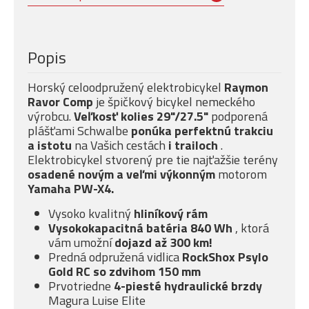
Popis
Horský celoodpružený elektrobicykel
Raymon
Ravor Comp
je špičkový bicykel nemeckého
výrobcu.
Veľkosť kolies 29"/27.5"
podporená
plášťami Schwalbe
ponúka
perfektnú trakciu
a istotu
na Vašich cestách
i trailoch
.
Elektrobicykel stvorený pre tie najťažšie terény
osadené novým a veľmi
výkonným
motorom
Yamaha PW-X4.
Vysoko kvalitný
hliníkový rám
Vysokokapacitná batéria 840 Wh
, ktorá
vám umožní
dojazd až 300 km!
Predná odpružená vidlica
RockShox Psylo
Gold RC
so
zdvihom 150 mm
Prvotriedne
4-piesté
hydraulické brzdy
Magura Luise Elite