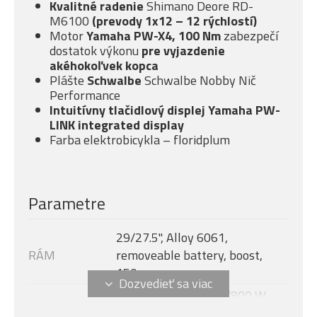
Kvalitné radenie
Shimano Deore RD-
M6100
(prevody 1x12 – 12 rýchlostí)
Motor
Yamaha PW-X4, 100 Nm
zabezpečí
dostatok výkonu
pre vyjazdenie
akéhokoľvek kopca
Plášte
Schwalbe
Schwalbe Nobby Nič
Performance
Intuitívny tlačidlový displej Yamaha PW-
LINK integrated display
Farba elektrobicykla – floridplum
Parametre
29/27.5", Alloy 6061,
RÁM
removeable battery, boost,
150 mm
Yamaha PW-X4, 250/800 W,
MOTOR
100 Nm