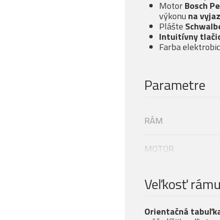
Motor
Bosch Pe
výkonu
na vyja
Plášte
Schwalb
Intuitívny tlači
Farba elektrobi
Parametre
RÁM
MOTOR
Veľkosť rámu
Veľkosť rám
DISPLEJ
Modelový rok
Orientačná tabuľka
BATÉRIE