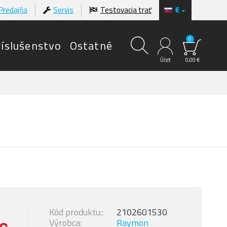
Predajňa
Servis
Testovacia trať
€
0
ríslušenstvo
Ostatné
Účet
0,00 €
Kód produktu::
2102601530
Výrobca:
Raymon