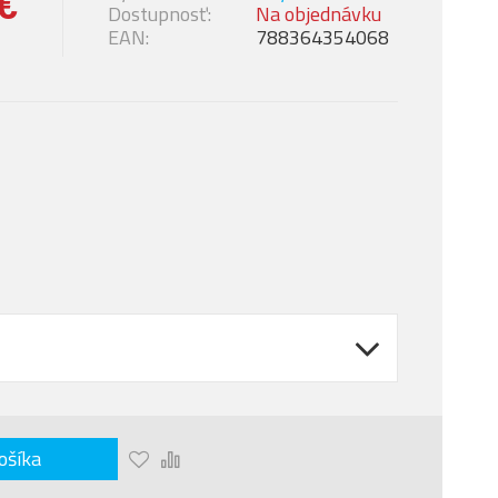
€
Dostupnosť:
Na objednávku
EAN:
788364354068
ošíka