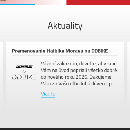
HMOTNOSŤ
MAX. HMOTNOSŤ
Aktuality
JAZDCA
VEĽKOSŤ KOLIES
Barva
Premenovanie Haibike Morava na DDBIKE
Vážení zákazníci, dovoľte, aby sme
Vám na úvod popriali všetko dobré
do nového roku 2026. Ďakujeme
Vám za Vašu dlhodobú dôveru, p..
Viac tu