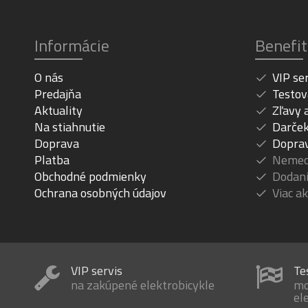
Informácie
Benefit
O nás
VIP se
Predajňa
Testov
Aktuality
Zľavy 
Na stiahnutie
Darček
Doprava
Dopra
Platba
Nemeck
Obchodné podmienky
Dodani
Ochrana osobných údajov
Viac a
VIP servis
Te
na zakúpené elektrobicykle
mo
el