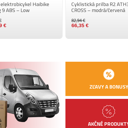
elektrobicykel Haibike
Cyklistická prilba R2 AT
g 9 ABS – Low
CROSS – modrá/červená
PLÁŠTE
€
82,94 €
SADA
9 €
66,35 €
ZAPLETENÝCH
KOLIES
Označenie
RIADIDLÁ
GRIPY
PREDSTAVEC
ZĽAVY A BONUS
HLAVOVÉ ZLOŽENI
SEDLO
SEDLOVKA
PEDÁLE
AKČNÉ PRODUKT
STOJAN