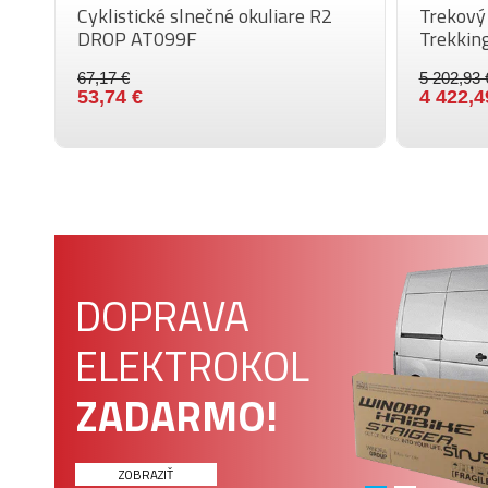
a
Cyklistické slnečné okuliare R2
Trekový 
DROP AT099F
Trekkin
67,17 €
5 202,93 
53,74 €
4 422,4
DOPRAVA
ELEKTROKOL
ZADARMO!
ZOBRAZIŤ