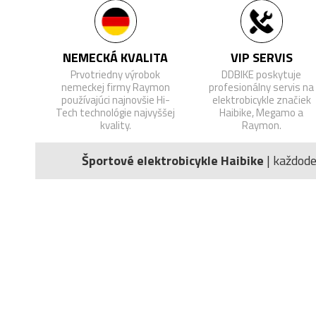
NEMECKÁ KVALITA
VIP SERVIS
Prvotriedny výrobok
DDBIKE poskytuje
nemeckej firmy Raymon
profesionálny servis na
používajúci najnovšie Hi-
elektrobicykle značiek
Tech technológie najvyššej
Haibike, Megamo a
kvality.
Raymon.
Športové elektrobicykle Haibike
| každod