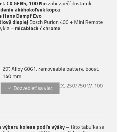
rf. CX GEN5, 100 Nm
zabezpečí dostatok
zdenie akéhokoľvek kopca
e Hans Dampf Evo
dlový displej
Bosch Purion 400 + Mini Remote
cykla –
micablack / chrome
29", Alloy 6061, removeable battery, boost,
140 mm
Bosch Performance Line CX, 250/750 W, 100
Nm
S
u
Bosch Purion 400, Bluetooth + Remote
2026
 výberu kolesa podľa výšky
– táto tabuľka sa
Bosch PowerTube, 800 Wh, 36 V