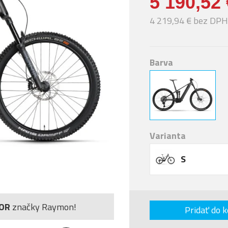
5 190,52 
4 219,94 € bez DPH
Barva
Varianta
S
OR
značky Raymon!
Pridať do k