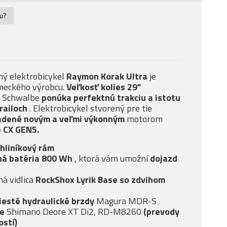
nu?
ný elektrobicykel
Raymon Korak Ultra
je
emeckého výrobcu.
Veľkosť kolies 29"
i Schwalbe
ponúka
perfektnú trakciu a istotu
trailoch
. Elektrobicykel stvorený pre tie
adené novým a veľmi
výkonným
motorom
 CX GEN5.
hliníkový rám
ná batéria 800 Wh
, ktorá vám umožní
dojazd
á vidlica
RockShox Lyrik Base
so
zdvihom
iesté
hydraulické brzdy
Magura MDR-S
ie
Shimano Deore XT Di2, RD-M8260
(prevody
ostí)