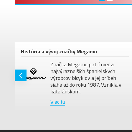
om
História a vývoj značky Megamo
Značka Megamo patrí medzi
najvýraznejších španielskych
ú
výrobcov bicyklov a jej príbeh
siaha až do roku 1987. Vznikla v
katalánskom..
Viac tu