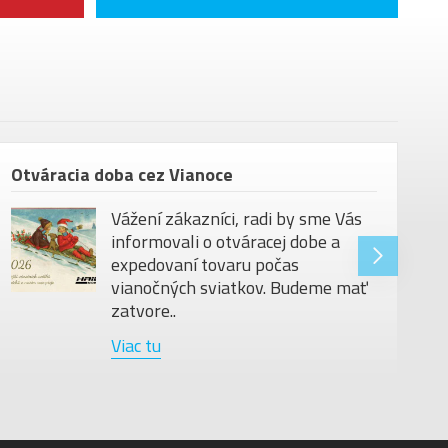
25 kg
130 kg
29"
Micablack / chrome
Otváracia doba cez Vianoce
Vážení zákazníci, radi by sme Vás
informovali o otváracej dobe a
expedovaní tovaru počas
vianočných sviatkov. Budeme mať
zatvore..
Viac tu