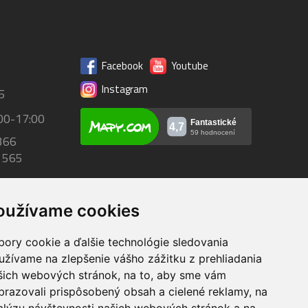
Facebook
Youtube
Instagram
5
00-17:00
366
 565
oužívame cookies
bory cookie a ďalšie technológie sledovania
užívame na zlepšenie vášho zážitku z prehliadania
O
Dodanie do 24h
šich webových stránok, na to, aby sme vám
 74,00 €
tovar skladom pri objednaní
brazovali prispôsobený obsah a cielené reklamy, na
do 14:00
alýzu návštevnosti našich webových stránok a na