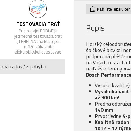
Našli ste lepšiu ce
TESTOVACIA TRAŤ
Popis
Pri predajni DDBIKE je
jedinečná testovacia trať
„TEHELŇA“, na ktorej si
Horský celoodpruže
môže zákazník
špičkový bicykel n
elektrobicykel otestovať.
podporená plášťam
na Vašich cestách
i 
enná radosť z pohybu
najťažšie terény
os
Bosch Performance
Vysoko kvalitný
Vysokokapacit
až 300 km!
Predná odpružen
140 mm
Prvotriedne
4-p
Kvalitné raden
1x12 – 12 rýchl