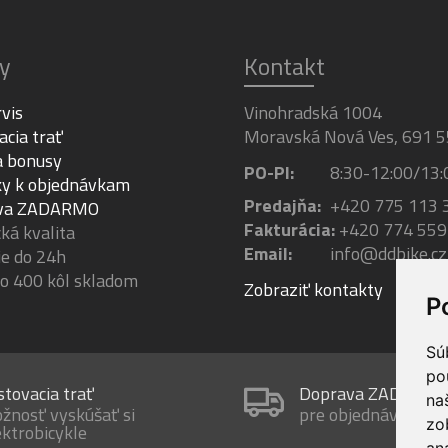
y
Kontakt
rvis
Vinohradská 1004
acia trať
Moravská Nová Ves, 691 5
a bonusy
PO-PI:
8:30-12:00/13:
y k objednávkam
Predajňa:
+420 775 113 
va ZADARMO
Fakturácia:
+420 774 559
á kvalita
Email:
info@ddbike.cz
e do 24h
ko 400 kôl skladom
Zobraziť kontakty
P
Sú
po
stovacia trať
Doprava ZADARM
na
žnosť vyskúšať si
pre objednávky nad
zo
ektrobicykle
an