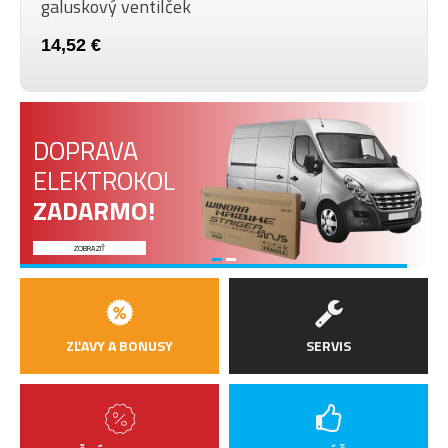
galuskový ventilček
14,52 €
DOPRAVA
ELEKTROKOL
ZADARMO!
ZOBRAZIŤ
ZĽAVY A BONUSY
SERVIS