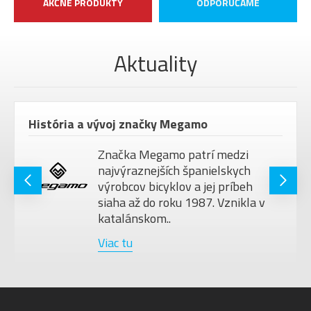
AKČNÉ PRODUKTY
ODPORÚČAME
Aktuality
História a vývoj značky Megamo
Značka Megamo patrí medzi
najvýraznejších španielskych
výrobcov bicyklov a jej príbeh
siaha až do roku 1987. Vznikla v
katalánskom..
Viac tu