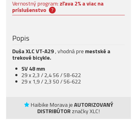
Vernostný program:
zľava 2% a viac na
príslušenstvo
?
Popis
Duša XLC VT-A29
, vhodná pre
mestské a
trekové bicykle.
SV 48 mm
29 x 2,3 / 2,4 56 / 58-622
29 x 1,9 / 2,3 50 / 56-622
Haibike Morava je
AUTORIZOVANÝ
DISTRIBÚTOR
značky XLC!