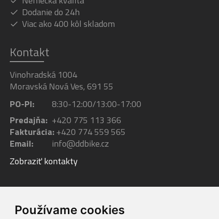
Nemecká kvalita
Dodanie do 24h
Viac ako 400 kôl skladom
Kontakt
Vinohradská 1004
Moravská Nová Ves, 691 55
PO-PI:
8:30-12:00/13:00-17:00
Predajňa:
+420 775 113 366
Fakturácia:
+420 774 559 565
Email:
info@ddbike.cz
Zobraziť kontakty
Facebook
Youtube
Instagram
Používame cookies