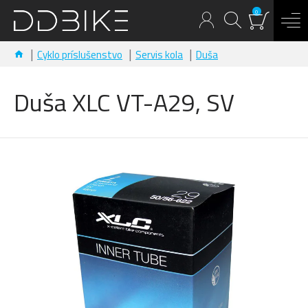
0
Cyklo príslušenstvo
Servis kola
Duša
Duša XLC VT-A29, SV