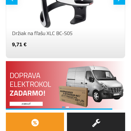
Držiak na fľašu XLC BC-S05
9,71 €
DOPRAVA
ELEKTROKOL
ZADARMO!
ZOBRAZIŤ