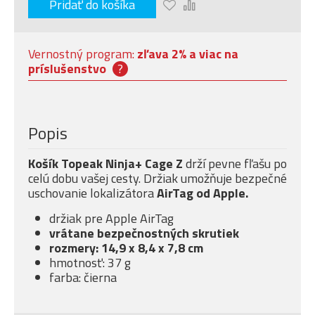
Pridať do košíka
Vernostný program:
zľava 2% a viac na
príslušenstvo
?
Popis
Košík Topeak Ninja+ Cage Z
drží pevne fľašu po
celú dobu vašej cesty. Držiak umožňuje bezpečné
uschovanie lokalizátora
AirTag od Apple.
držiak pre Apple AirTag
vrátane
bezpečnostných skrutiek
rozmery: 14,9 x 8,4 x 7,8 cm
hmotnosť: 37 g
farba: čierna