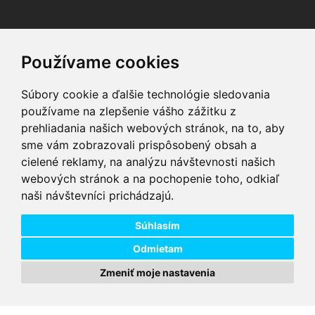
Facebook
Youtube
Instagram
Používame cookies
Súbory cookie a ďalšie technológie sledovania
používame na zlepšenie vášho zážitku z
prehliadania našich webových stránok, na to, aby
sme vám zobrazovali prispôsobený obsah a
VIP servis
Testovacia trať
cielené reklamy, na analýzu návštevnosti našich
na zakúpené
možnosť vyskúšať si
webových stránok a na pochopenie toho, odkiaľ
elektrobicykle
elektrobicykle
naši návštevníci prichádzajú.
Doprava ZADARMO
Dodanie do 24h
pre objednávky nad
tovar skladom pri
74,00 €
objednaní do 14:00
Súhlasím
Odmietam
Zmeniť moje nastavenia
Copyright © 2026 DD PNEU s.r.o. Všetky práva vyhradené.
bb9
Designed by