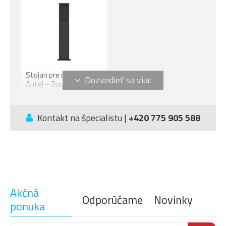
Stojan pre nabíjačky
Autel – Double
250,77 €
Kontakt na špecialistu |
+420 775 905 588
Akčná
Odporúčame
Novinky
ponuka