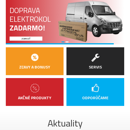
DOPRAVA
ELEKTROKOL
ZADARMO!
ZOBRAZIŤ
ZĽAVY A BONUSY
SERVIS
AKČNÉ PRODUKTY
ODPORÚČAME
Aktuality