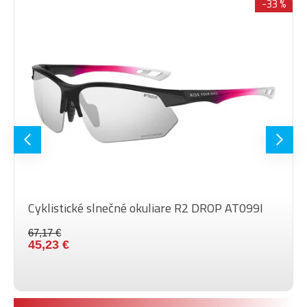
-33 %
Cyklistické slnečné okuliare R2 DROP AT099I
67,17 €
45,23 €