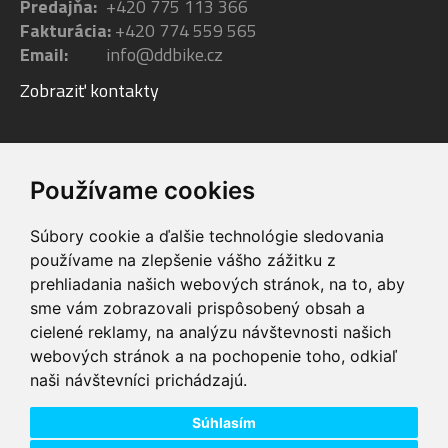
Predajňa:
+420 775 113 366
Fakturácia:
+420 774 559 565
Email:
info@ddbike.cz
Zobraziť kontakty
Facebook
Youtube
Instagram
Používame cookies
Súbory cookie a ďalšie technológie sledovania
používame na zlepšenie vášho zážitku z
prehliadania našich webových stránok, na to, aby
sme vám zobrazovali prispôsobený obsah a
VIP servis
Testovacia trať
cielené reklamy, na analýzu návštevnosti našich
na zakúpené
možnosť vyskúšať si
webových stránok a na pochopenie toho, odkiaľ
elektrobicykle
elektrobicykle
naši návštevníci prichádzajú.
Doprava ZADARMO
Dodanie do 24h
pre objednávky nad
tovar skladom pri
74,00 €
objednaní do 14:00
Súhlasím