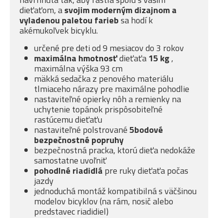
dieťaťom, a
svojim moderným dizajnom a
vyladenou paletou farieb
sa hodí k
akémukoľvek bicyklu.
určené pre deti od 9 mesiacov do 3 rokov
maximálna
hmotnosť
dieťaťa
15 kg
,
maximálna výška 93 cm
mäkká sedačka z penového materiálu
tlmiaceho nárazy pre maximálne pohodlie
nastaviteľné opierky nôh a remienky na
uchytenie topánok prispôsobiteľné
rastúcemu dieťaťu
nastaviteľné polstrované
5bodové
bezpečnostné popruhy
bezpečnostná pracka, ktorú dieťa nedokáže
samostatne uvoľniť
pohodlné riadidlá
pre ruky dieťaťa počas
jazdy
jednoduchá montáž kompatibilná s väčšinou
modelov bicyklov (na rám, nosič alebo
predstavec riadidiel)