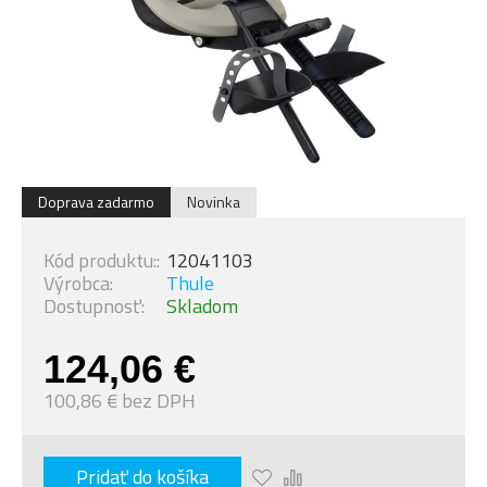
Doprava zadarmo
Novinka
Kód produktu::
12041103
Výrobca:
Thule
Dostupnosť:
Skladom
124,06 €
100,86 € bez DPH
Pridať do košíka