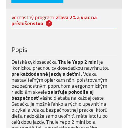
Vernostný program:
zľava 2% a viac na
príslušenstvo
?
Popis
Detská cyklosedačka
Thule Yepp 2 mini
je
ikonickou prednou cyklosedačkou navrhnutou
pre každodenné jazdy s deťmi
. Vďaka
nastaviteľným opierkam nôh, polstrovaným
bezpečnostným popruhom a ergonomickým
riadidlám skvele
zaisťuje pohodlie aj
bezpečnosť
vášho dieťaťa na každej ceste.
Sedačku je možné ľahko a rýchlo upevniť na
bicykel a vďaka bezpečnostnej pracke, ktorú
dieťa nedokáže samo uvoľniť, máte istotu po
celú dobu jazdy. Thule Yepp 2 mini bola
navrhnutá tak, aby rástla spolu s vašim