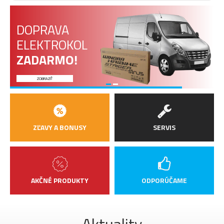
DOPRAVA
ELEKTROKOL
ZADARMO!
ZOBRAZIŤ
ZĽAVY A BONUSY
SERVIS
AKČNÉ PRODUKTY
ODPORÚČAME