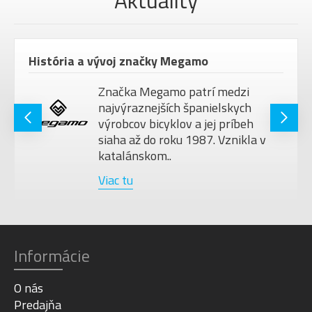
Aktuality
História a vývoj značky Megamo
Značka Megamo patrí medzi
najvýraznejších španielskych
výrobcov bicyklov a jej príbeh
siaha až do roku 1987. Vznikla v
katalánskom..
Viac tu
Informácie
O nás
Predajňa