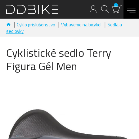
0
Cyklo príslušenstvo
Vybavenie na bicykel
Sedlá a
sedlovky
Cyklistické sedlo Terry
Figura Gél Men