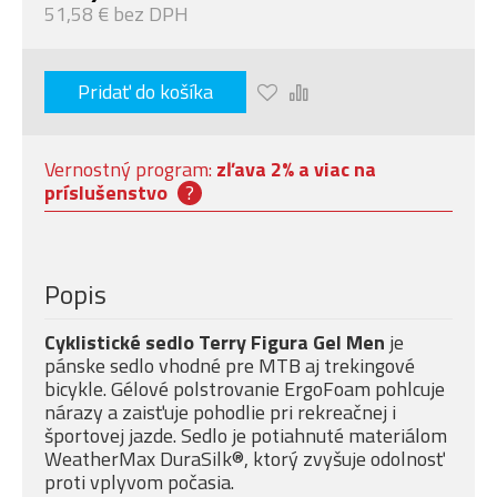
51,58 € bez DPH
Pridať do košíka
Vernostný program:
zľava 2% a viac na
príslušenstvo
?
Popis
Cyklistické sedlo Terry Figura Gel Men
je
pánske sedlo vhodné pre MTB aj trekingové
bicykle. Gélové polstrovanie ErgoFoam pohlcuje
nárazy a zaisťuje pohodlie pri rekreačnej i
športovej jazde. Sedlo je potiahnuté materiálom
WeatherMax DuraSilk®, ktorý zvyšuje odolnosť
proti vplyvom počasia.