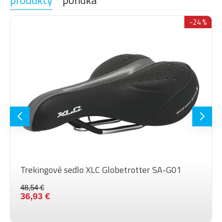
produkty
ponuka
-24 %
Trekingové sedlo XLC Globetrotter SA-G01
48,54 €
36,93 €