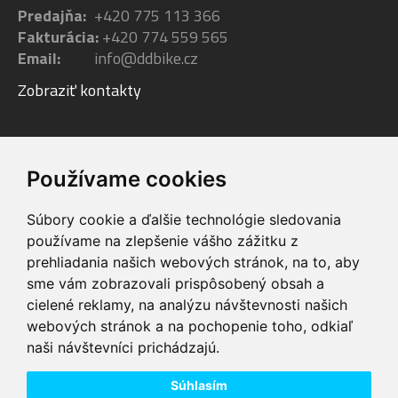
Predajňa:
+420 775 113 366
Fakturácia:
+420 774 559 565
Email:
info@ddbike.cz
Zobraziť kontakty
Facebook
Youtube
Instagram
Používame cookies
Súbory cookie a ďalšie technológie sledovania
používame na zlepšenie vášho zážitku z
prehliadania našich webových stránok, na to, aby
sme vám zobrazovali prispôsobený obsah a
VIP servis
Testovacia trať
cielené reklamy, na analýzu návštevnosti našich
na zakúpené
možnosť vyskúšať si
webových stránok a na pochopenie toho, odkiaľ
elektrobicykle
elektrobicykle
naši návštevníci prichádzajú.
Doprava ZADARMO
Dodanie do 24h
pre objednávky nad
tovar skladom pri
74,00 €
objednaní do 14:00
Súhlasím