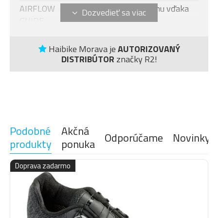
AIRFLOW
Skvelá cirkulácia vzduchu vďaka
GUIDE
odvetrávacej sietovine.
Elastické obopnutie okolo
360°
priehlavku pre čo najvyššiu
Haibike Morava je
AUTORIZOVANÝ
DISTRIBÚTOR
značky R2!
SUPPORT
ergonómiu a podporu
prirodzeného pohybu.
Ploché švy eliminujú riziko
SENS TOE
tvorenia otlakov aj pri veľmi
SEAM
intenzívnom výkone.
Špeciálny systém, ktorý odvádza
Podobné
Akčná
MOISTURE
Odporúčame
Novinky
pot od pokožky a dodáva tak
produkty
ponuka
TRANSPORT
pocit komfortu a sucha v
SYSTÉM
topánke.
Doprava zadarmo
Technológia, ktorá vďaka
ERGO
prepleteniu elastického
PROFILE
materiálu zaručuje skvelú
ergonómiu ponožky.