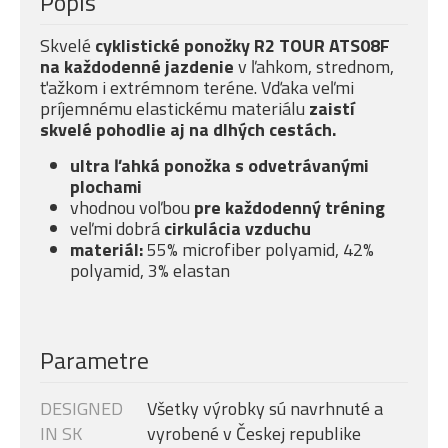
Popis
Skvelé
cyklistické ponožky R2 TOUR ATS08F
na každodenné jazdenie
v ľahkom, strednom,
ťažkom i extrémnom teréne. Vďaka veľmi
príjemnému elastickému materiálu
zaistí
skvelé pohodlie aj na dlhých cestách.
ultra ľahká ponožka s odvetrávanými
plochami
vhodnou voľbou
pre každodenný tréning
veľmi dobrá
cirkulácia vzduchu
materiál:
55% microfiber polyamid, 42%
polyamid, 3% elastan
Parametre
DESIGNED
Všetky výrobky sú navrhnuté a
IN SK
vyrobené v Českej republike