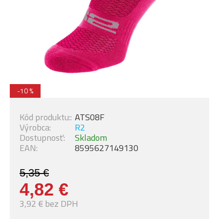
-10 %
Kód produktu::
ATS08F
Výrobca:
R2
Dostupnosť:
Skladom
EAN:
8595627149130
5,35 €
4,82 €
3,92 € bez DPH