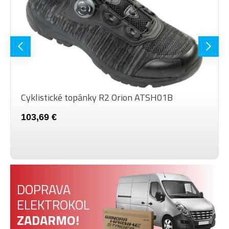
Funkčný materiál veľmi rýchlo
QUICK DRY
schne aj pri intenzívnom
tréningu.
LIGHT
Extra ľahký a zároveň priedušný
WEIGHT
materiál skvele priľne k nohe.
Cyklistické topánky R2 Orion ATSH01B
103,69 €
DOPRAVA
ELEKTROKOL
ZADARMO!