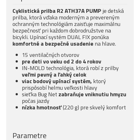
Cyklistická prilba R2 ATH37A PUMP
je detská
prilba, ktorá vďaka moderným a prevereným
ochranným technológiám zaisťuje maximálnu
bezpečnosť pri každom dobrodružstve na
bicykli. Upínací systém DUAL FIX ponúka
komfortné a bezpečné usadenie
na hlave.
15 ventilačných otvorov
pre deti vo veku od 2 do 4 rokov
IN-MOLD technológia, ktorá robí z prilby
veľmi pevný a ľahký celok
viac bodový upínací systém,
ktorý
prispôsobí helmu veľkosti hlavy
sieťka Bug Net
zabraňuje vniknutiu hmyzu
počas jazdy
nízka hmotnosť
(220 g) pre skvelý komfort
Parametre