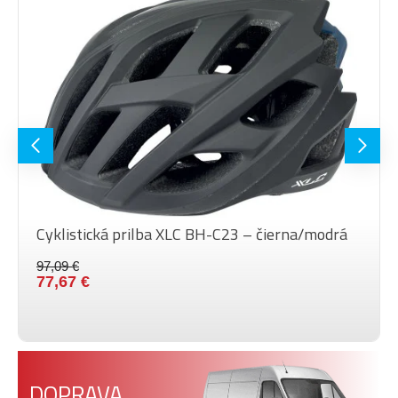
Cyklistická prilba XLC BH-C23 – čierna/modrá
97,09 €
77,67 €
DOPRAVA