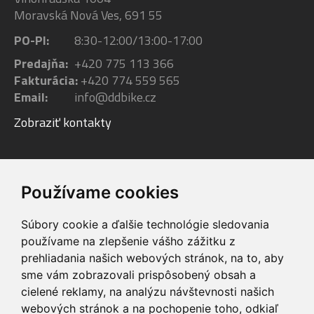
Moravská Nová Ves, 691 55
PO-PI:
8:30-12:00/13:00-17:00
Predajňa:
+420 775 113 366
Fakturácia:
+420 774 559 565
Email:
info@ddbike.cz
Zobraziť kontakty
Facebook
Youtube
Instagram
Používame cookies
Súbory cookie a ďalšie technológie sledovania
používame na zlepšenie vášho zážitku z
prehliadania našich webových stránok, na to, aby
sme vám zobrazovali prispôsobený obsah a
VIP servis
Testovacia trať
cielené reklamy, na analýzu návštevnosti našich
na zakúpené
možnosť vyskúšať si
webových stránok a na pochopenie toho, odkiaľ
elektrobicykle
elektrobicykle