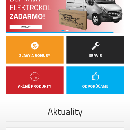
ELEKTROKOL
ZADARMO!
ZOBRAZIŤ
ZĽAVY A BONUSY
SERVIS
AKČNÉ PRODUKTY
ODPORÚČAME
Aktuality