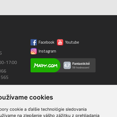
Facebook
Youtube
Instagram
5
00-17:00
366
 565
oužívame cookies
bory cookie a ďalšie technológie sledovania
užívame na zlepšenie vášho zážitku z prehliadania