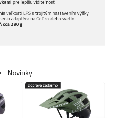
rvkami
pre lepšiu viditeľnosť
ia veľkosti LFS s trojitým nastavením výšky
enia adaptéra na GoPro alebo svetlo
: cca 290 g
e
Novinky
Doprava zadarmo
Dop