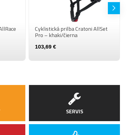
 AllRace
Cyklistická prilba Cratoni AllSet
Cy
Pro – khaki/čierna
Pr
103,69 €
10
Y
SERVIS