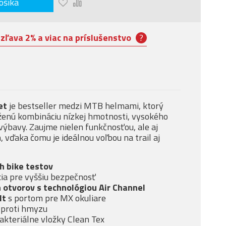
ošíka
:
zľava 2% a viac na príslušenstvo
?
et
je bestseller medzi MTB helmami, ktorý
ženú kombináciu nízkej hmotnosti, vysokého
výbavy. Zaujme nielen funkčnosťou, ale aj
vďaka čomu je ideálnou voľbou na trail aj
h bike testov
ia pre vyššiu bezpečnosť
 otvorov s technológiou Air Channel
lt
s portom pre MX okuliare
 proti hmyzu
akteriálne vložky Clean Tex