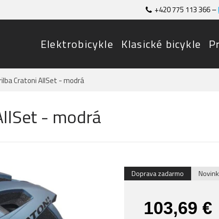
+420 775 113 366 –
Elektrobicykle
Klasické bicykle
P
rilba Cratoni AllSet - modrá
 AllSet - modrá
Doprava zadarmo
Novink
103,69 €