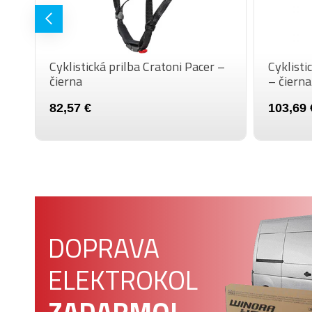
 –
Cyklistická prilba Cratoni Pacer –
Cyklisti
čierna
– čierna
82,57 €
103,69 
DOPRAVA
ELEKTROKOL
ZADARMO!