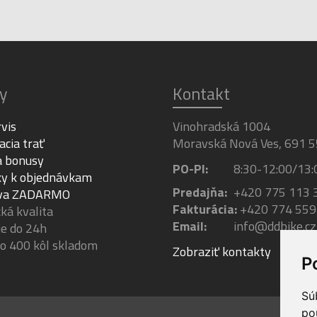
y
Kontakt
rvis
Vinohradská 1004
acia trať
Moravská Nová Ves, 691 5
a bonusy
PO-PI:
8:30-12:00/13:
y k objednávkam
Predajňa:
+420 775 113 
va ZADARMO
Fakturácia:
+420 774 559
á kvalita
Email:
info@ddbike.cz
e do 24h
ko 400 kôl skladom
Zobraziť kontakty
P
Sú
po