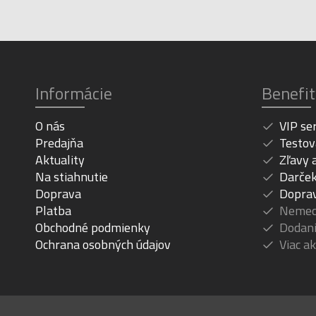
Informácie
Benefit
O nás
VIP se
Predajňa
Testov
Aktuality
Zľavy 
Na stiahnutie
Darček
Doprava
Dopra
Platba
Nemeck
Obchodné podmienky
Dodani
Ochrana osobných údajov
Viac a