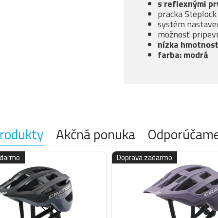
s reflexnými p
pracka Steplock
systém nastaven
možnosť pripevn
nízka hmotnosť
farba: modrá
rodukty
Akčná ponuka
Odporúčam
adarmo
Doprava zadarmo