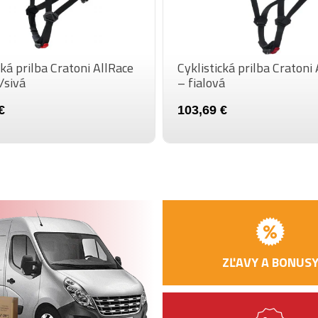
cká prilba Cratoni AllRace
Cyklistická prilba Cratoni
/sivá
– fialová
€
103,69 €
ZĽAVY A BONUS