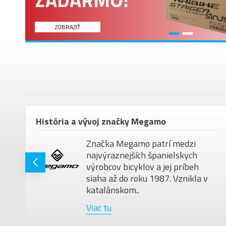
ZOBRAZIŤ
om
História a vývoj značky Megamo
Značka Megamo patrí medzi
najvýraznejších španielskych
ú
výrobcov bicyklov a jej príbeh
siaha až do roku 1987. Vznikla v
katalánskom..
Viac tu