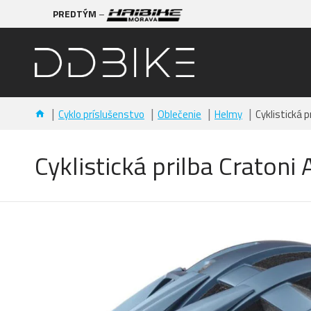
PREDTÝM
–
Cyklo príslušenstvo
Oblečenie
Helmy
Cyklistická p
Cyklistická prilba Cratoni