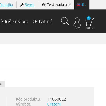
Predajňa
Servis
Testovacia trať
€
0
ríslušenstvo
Ostatné
Účet
0,00 €
a
Kód produktu::
110606L2
Výrobca:
Cratoni