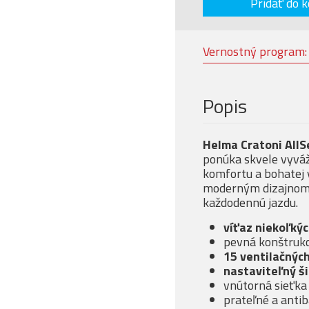
Pridať do k
Vernostný program
Popis
Helma Cratoni AllS
ponúka skvele vyvá
komfortu a bohatej 
moderným dizajnom, 
každodennú jazdu.
víťaz niekoľkýc
pevná konštrukc
15 ventilačných
nastaviteľný ši
vnútorná sieťka
prateľné a antib