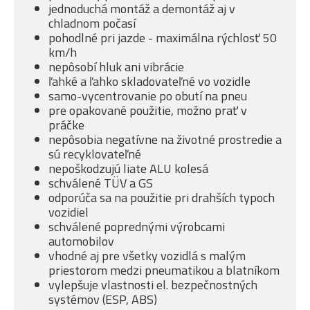
jednoduchá montáž a demontáž aj v
chladnom počasí
pohodlné pri jazde - maximálna rýchlosť 50
km/h
nepôsobí hluk ani vibrácie
ľahké a ľahko skladovateľné vo vozidle
samo-vycentrovanie po obutí na pneu
pre opakované použitie, možno prať v
práčke
nepôsobia negatívne na životné prostredie a
sú recyklovateľné
nepoškodzujú liate ALU kolesá
schválené TÜV a GS
odporúča sa na použitie pri drahších typoch
vozidiel
schválené poprednými výrobcami
automobilov
vhodné aj pre všetky vozidlá s malým
priestorom medzi pneumatikou a blatníkom
vylepšuje vlastnosti el. bezpečnostných
systémov (ESP, ABS)