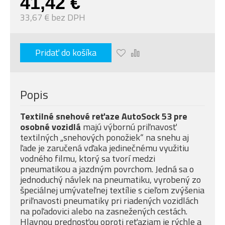
41,42 €
33,67 € bez DPH
Pridať do košíka
Popis
Textilné snehové reťaze AutoSock 53 pre
osobné vozidlá
majú výbornú priľnavosť
textilných „snehových ponožiek“ na snehu aj
ľade je zaručená vďaka jedinečnému využitiu
vodného filmu, ktorý sa tvorí medzi
pneumatikou a jazdným povrchom. Jedná sa o
jednoduchý návlek na pneumatiku, vyrobený zo
špeciálnej umývateľnej textílie s cieľom zvýšenia
priľnavosti pneumatiky pri riadených vozidlách
na poľadovici alebo na zasnežených cestách.
Hlavnou prednosťou oproti reťaziam je rýchle a