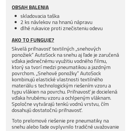
OBSAH BALENIA
skladovacia taška
2 ks návlekov na hnanú nápravu
dlhé rukavice proti znečisteniu odevu
AKO TO FUNGUJE?
Skvelá priľnavosť textilných „snehových
ponožiek“ AutoSock na snehu aj ľade je zaručená
vďaka jedinečnému využitiu vodného filmu,
ktorý sa tvorí medzi pneumatikou a jazdným
povrchom. „Snehové ponožky“ AutoSock
kombinujú elastické vlastnosti textilného
materiálu s technologickým riešením vzoru a
typu vlákien na povrchu. Priľnavosť je docielená
vďaka hrubému vzoru a ochlpeným vláknam.
Spoločne vytvárajú tenkú vodnú vrstvu, čím
dosahujú dostatočnú priľnavosť.
Toto prelomové riešenie pre pneumatiky na
snehu alebo ľade ovplyvnilo tradičné uvažovanie