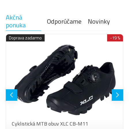
155
65
14
Akčná
155
70
12
Odporúčame
Novinky
ponuka
155
70
13
155
80
12
Doprava zadarmo
-19 %
165
50
15
165
55
14
165
55
15
165
60
14
165
65
13
165
70
13
175
60
14
175
65
13
185
50
15
Cyklistická MTB obuv XLC CB-M11
185
55
14