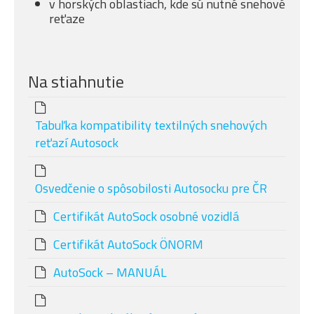
v horských oblastiach, kde sú nutné snehové
reťaze
Na stiahnutie
Tabuľka kompatibility textilných snehových
reťazí Autosock
Osvedčenie o spôsobilosti Autosocku pre ČR
Certifikát AutoSock osobné vozidlá
Certifikát AutoSock ÖNORM
AutoSock – MANUÁL