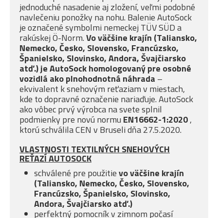
jednoduché nasadenie aj zložení, veľmi podobné
navlečeniu ponožky na nohu. Balenie AutoSock
je označené symbolmi nemeckej TÜV SÜD a
rakúskej Ö-Norm.
Vo väčšine krajín (Taliansko,
Nemecko, Česko, Slovensko, Francúzsko,
Španielsko, Slovinsko, Andora, Švajčiarsko
atď.) je AutoSock homologovaný pre osobné
vozidlá ako plnohodnotná náhrada
–
ekvivalent k snehovým reťaziam v miestach,
kde to dopravné označenie nariaďuje. AutoSock
ako vôbec prvý výrobca na svete splnil
podmienky pre novú normu
EN16662-1:2020
,
ktorú schválila CEN v Bruseli dňa 27.5.2020.
VLASTNOSTI TEXTILNÝCH SNEHOVÝCH
REŤAZÍ AUTOSOCK
schválené pre použitie
vo väčšine krajín
(Taliansko, Nemecko, Česko, Slovensko,
Francúzsko, Španielsko, Slovinsko,
Andora, Švajčiarsko atď.)
perfektný pomocník v zimnom počasí