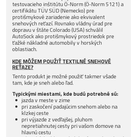
testovacieho inštitútu Ö-Norm (Ö-Norm 5121) a
certifikátu TÜV SÜD (Nemecko) pre
protišmykové zariadenie ako ekvivalent
snehových reťazí. Rovnako vládny úrad pre
dopravu v štáte Colorado (USA) schválil
AutoSock ako protišmykový prostriedok pre
ťažké nákladné automobily v horských
oblastiach.
KDE MÔŽEM POUŽIŤ TEXTILNÉ SNEHOVÉ
REŤAZE?
Tento produkt je možné použiť takmer všade
tam, kde je sneh alebo ľad.
Typickými miestami, kde budú potrebné sú:
jazda v meste v zime
pri zaskočení padajúcim snehom alebo na
klzkej ceste
pri výjazde z vedľajšej, pluhom
nepretiahnutej cesty pri vašom domove na
hlavnú cestu