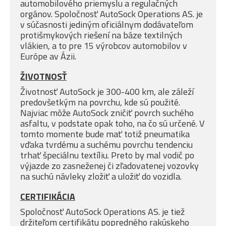
automobilového priemyslu a regulačných
orgánov. Spoločnosť AutoSock Operations AS. je
v súčasnosti jediným oficiálnym dodávateľom
protišmykových riešení na báze textilných
vlákien, a to pre 15 výrobcov automobilov v
Európe av Ázii.
ŽIVOTNOSŤ
Životnosť AutoSock je 300-400 km, ale záleží
predovšetkým na povrchu, kde sú použité.
Najviac môže AutoSock zničiť povrch suchého
asfaltu, v podstate opak toho, na čo sú určené. V
tomto momente bude mať totiž pneumatika
vďaka tvrdému a suchému povrchu tendenciu
trhať špeciálnu textíliu. Preto by mal vodič po
výjazde zo zasneženej či zľadovatenej vozovky
na suchú návleky zložiť a uložiť do vozidla.
CERTIFIKÁCIA
Spoločnosť AutoSock Operations AS. je tiež
držiteľom certifikátu popredného rakúskeho