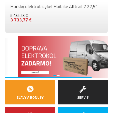
Horský elektrobicykel Haibike Alltrail 7 27,5"
5 435,28 €
3 733,77 €
Nový motor
sch CX Smart 5. generácie
DOPRAV
ELEKTR
ZADARM
ZOBRAZIŤ
ZĽAVY A BONUSY
SERVIS