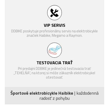
7?
HLAVOVÉ
A-Head Tapered
ZLOŽENIE
Tašky, batohy a košíky
Fľaše a košíky na fľaše
SEDLO
Selle Bassano Reko R2 E-Šport
VIP SERVIS
Haibike Components The seat
DDBIKE poskytuje profesionálny servis na elektrobicykle
značiek Haibike, Megamo a Raymon.
SEDLOVKA
post++, patentný, 31.6mm,
hliník
Freeridepedal mit Reflektor,
PEDÁLE
hliník
TESTOVACIA TRAŤ
Puzdrá a držiaky na
HMOTNOSŤ
26 kg
Helmy
telefóny
Pri predajni DDBIKE je jedinečná testovacia trať
MAX.
„TEHELŇA“, na ktorej si môže zákazník elektrobicykel
otestovať.
HMOTNOSŤ
120 kg
JAZDCA
VEĽKOSŤ
Športové elektrobicykle Haibike
| každodenná
27.5"
radosť z pohybu
KOLIES