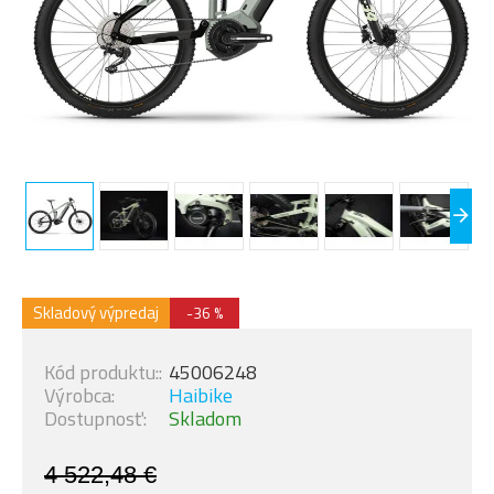
Skladový výpredaj
-36 %
Kód produktu::
45006248
Výrobca:
Haibike
Dostupnosť:
Skladom
4 522,48 €