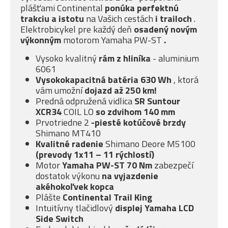
plášťami Continental
ponúka
perfektnú
trakciu a istotu
na Vašich cestách
i trailoch
.
Elektrobicykel pre každý deň
osadený novým
výkonným
motorom Yamaha PW-ST
.
Vysoko kvalitný
rám z hliníka
- aluminium
6061
Vysokokapacitná batéria 630 Wh
, ktorá
vám umožní
dojazd až 250 km!
Predná odpružená vidlica
SR Suntour
XCR34
COIL LO
so
zdvihom 140 mm
Prvotriedne 2
-piesté
kotúčové brzdy
Shimano MT410
Kvalitné radenie
Shimano Deore M5100
(prevody 1x11 – 11 rýchlostí)
Motor
Yamaha PW-ST 70 Nm
zabezpečí
dostatok výkonu
na vyjazdenie
akéhokoľvek kopca
Plášte
Continental Trail King
Intuitívny tlačidlový
displej Yamaha LCD
Side Switch