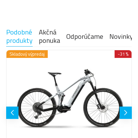
Okuliare
Rukavice
Podobné
Akčná
Odporúčame
Novinky
produkty
ponuka
Skladový výpredaj
-31 %