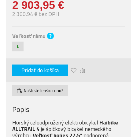
2 903,95 €
2 360,94 € bez DPH
Veľkosť rámu
?
L
Pridať do košíka
Našli ste lepšiu cenu?
Popis
Horský celoodpružený elektrobicykel
Haibike
ALLTRAIL 4
je špičkový bicykel nemeckého
výrobcu.
Veľkosť kolies 27,5"
podporená