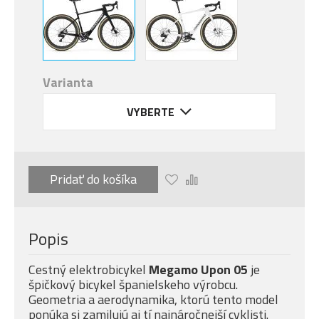
Varianta
VYBERTE
Pridať do košíka
Popis
Cestný elektrobicykel
Megamo Upon 05
je
špičkový bicykel španielskeho výrobcu.
Geometria a aerodynamika, ktorú tento model
ponúka si zamilujú aj tí najnáročnejší cyklisti.