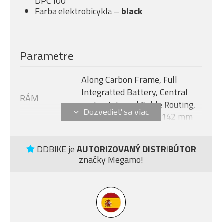
DPC100
Farba elektrobicykla –
black
Parametre
Along Carbon Frame, Full
Integratted Battery, Central
RÁM
motor, Internal Cable Routing,
Flat Mount Disc 12 x 142 mm
Avinox M2S, 130 Nm + boost -
MOTOR
150 Nm (1300 W)
DDBIKE je
AUTORIZOVANÝ DISTRIBÚTOR
značky Megamo!
Veľkosť rámu
L
AVINOX DPC100, 2-inch OLED
DISPLEJ
display
Modelový rok
2027
BATÉRIE
AVINOX 600 Wh