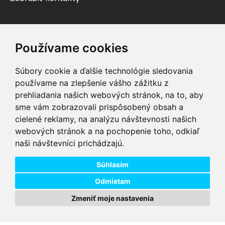
Facebook
Youtube
Instagram
Používame cookies
Súbory cookie a ďalšie technológie sledovania
používame na zlepšenie vášho zážitku z
prehliadania našich webových stránok, na to, aby
sme vám zobrazovali prispôsobený obsah a
VIP servis
Testovacia trať
cielené reklamy, na analýzu návštevnosti našich
na zakúpené
možnosť vyskúšať si
webových stránok a na pochopenie toho, odkiaľ
elektrobicykle
elektrobicykle
naši návštevníci prichádzajú.
Doprava ZADARMO
Dodanie do 24h
pre objednávky nad
tovar skladom pri
74,00 €
objednaní do 14:00
Súhlasím
Odmietam
Zmeniť moje nastavenia
Copyright © 2026 DD PNEU s.r.o. Všetky práva vyhradené.
bb9
Designed by