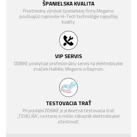
ŠPANIELSKA KVALITA
NABÍJAČKA
AVINOX 12A Fast Charger
Prvotriedny výrobok španielskej firmy Megamo
používajúci najnovšie Hi-Tech technológie najvyššej
Upon Carbon Disc Fork,
kvality.
VIDLICE
Internal Cable Routing, Flat
Mount Disc 12 x 100 mm
Shimano Ultegra Di2, RD-
RADENIE
R8150, 24-rychlostí
VIP SERVIS
RADIACA
Shimano Ultegra Di2, ST-
DDBIKE poskytuje profesionálny servis na elektrobicykle
PÁČKA
R8170
značiek Haibike, Megamo a Raymon.
KAZETOVÝ
Shimano Ultegra R8100, 11-
PASTOREK
34T
(ZADNÝ)
TESTOVACIA TRAŤ
FSA Avinox Chainring Direct
PREVODNÍK
Pri predajni DDBIKE je jedinečná testovacia trať
Mount 48T 12-Speed Shimano
„TEHELŇA“, na ktorej si môže zákazník elektrobicykel
Shimano Ultegra Di2 R8170,
otestovať.
BRZDA
180mm, 2-piestová kotúčová
(PREDNÁ)
brzda