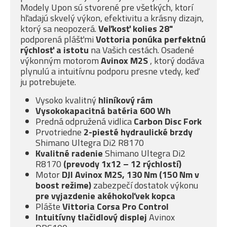
Modely Upon sú stvorené pre všetkých, ktorí
hľadajú skvelý výkon, efektivitu a krásny dizajn,
ktorý sa neopozerá.
Veľkosť kolies 28"
podporená plášťmi
Vottoria ponúka
perfektnú
rýchlosť a istotu
na Vašich cestách. Osadené
výkonným motorom
Avinox M2S
, ktorý dodáva
plynulú a intuitívnu podporu presne vtedy, keď
ju potrebujete.
Vysoko kvalitný
hliníkový rám
Vysokokapacitná batéria 600 Wh
Predná odpružená vidlica
Carbon Disc Fork
Prvotriedne
2-piesté
hydraulické brzdy
Shimano Ultegra Di2 R8170
Kvalitné radenie
Shimano Ultegra Di2
R8170
(prevody 1x12 – 12 rýchlostí)
Motor
DJI Avinox M2S, 130 Nm (150 Nm v
boost režime)
zabezpečí dostatok výkonu
pre vyjazdenie akéhokoľvek kopca
Plášte
Vittoria Corsa Pro Control
Intuitívny tlačidlový displej
Avinox