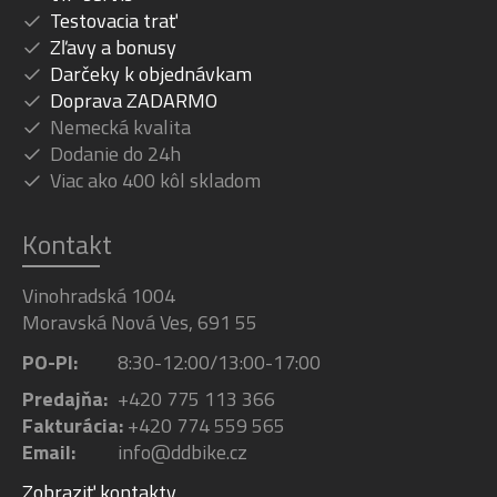
Testovacia trať
Zľavy a bonusy
Darčeky k objednávkam
Doprava ZADARMO
Nemecká kvalita
Dodanie do 24h
Viac ako 400 kôl skladom
Kontakt
Vinohradská 1004
Moravská Nová Ves, 691 55
PO-PI:
8:30-12:00/13:00-17:00
Predajňa:
+420 775 113 366
Fakturácia:
+420 774 559 565
Email:
info@ddbike.cz
Zobraziť kontakty