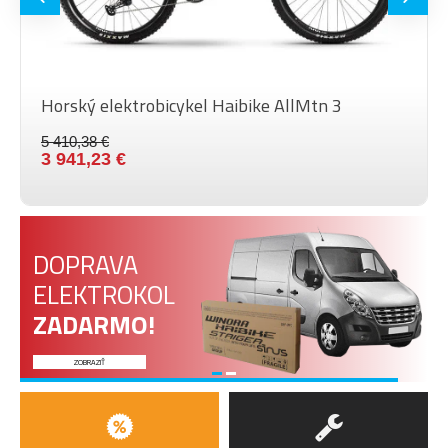
28"
KOLIES
Barva
Black
Horský elektrobicykel Haibike AllMtn 3
5 410,38 €
3 941,23 €
DOPRAVA
ELEKTROKOL
ZADARMO!
ZOBRAZIŤ